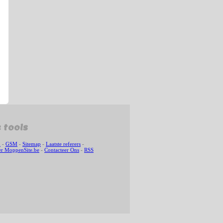
 tools
n
-
GSM
-
Sitemap
-
Laatste referers
-
r MoppenSite.be
-
Contacteer Ons
-
RSS