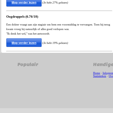
Mop verder lezen
(Je hebt 27% gelezen)
Oogdruppels (6.76/10)
Een dokter vraagt aan zijn stagiair om hem een voormiddag te vervangen. Toen hij terug
kwam vroeg hij natuurlijk of alles goed verlopen was.
"Ik denk het wel," was het antwoordt.
Mop verder lezen
(Je hebt 19% gelezen)
Populair
Handige
Home
-
Inlogge
Statistieken
-
Ove