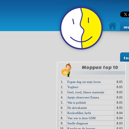
mo
to
Moppen top 10
1.
Ergste dag uit mijn leven
8.05
2.
Yoghurt
8.05
3.
Geel, rood, blauw mannetje
8.05
4.
Jantje observeert Emma
8.05
5.
Wat is politiek
8.05
6.
De skivakantie
8.05
7.
Krokodillen Jacht
8.04
8.
Van wie is deze GSM
8.04
9.
Snelle diagnose
8.03
10.
Knecht en de laarzen
8.03