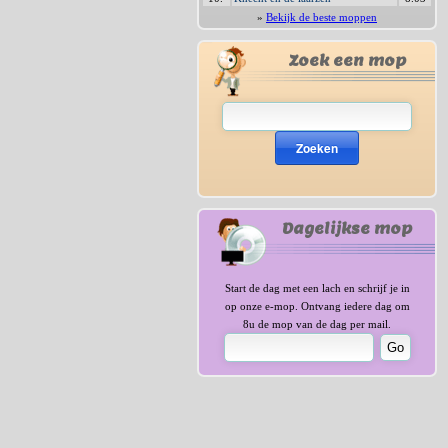
»
Bekijk de beste moppen
Zoek een mop
Zoeken
Dagelijkse mop
Start de dag met een lach en schrijf je in
op onze e-mop. Ontvang iedere dag om
8u de mop van de dag per mail.