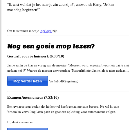
"Ik wist wel dat je het naar je zin zou zijn!", antwoordt Harry, "Je kan
maandag beginnen!"
Om te stemmen moet je
ingelogd
zijn.
Nog een goeie mop lezen?
Gestraft voor je huiswerk (6.33/10)
Jantje zat in de klas en vroeg aan de meester: "Meester, word je gestraft voor iets dat je niet
gedaan hebt?" Waarop de meester antwoordde: "Natuurlijk niet Jantje, als je niets gedaan ...
Mop verder lezen
(Je hebt 46% gelezen)
Examen Automonteur (7.53/10)
Een gynaecoloog besluit dat hij het wel heeft gehad met zijn beroep. Nu wil hij zijn
'droom' in vervulling laten gaan en gaat een opleiding voor automonteur volgen.
Hij doet examen en ...