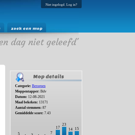
Niet ingelogd. Log in?
e
zoek een mop
en dag niet geleefd'
Mop details
Categorie:
Beroepen
Moppentapper:
Bdv
Datum:
12-08-2021
Maal bekeken:
13171
Aantal stemmen:
87
Gemiddelde score:
7.43
23
17
15
14
7
5
3