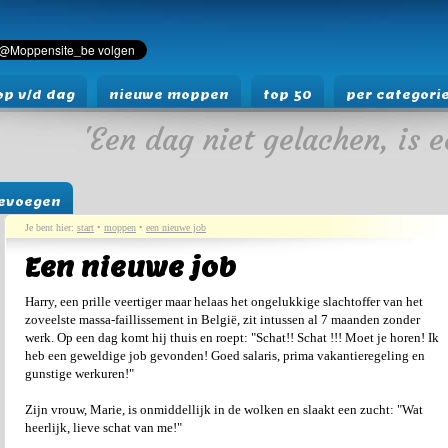
p v/d dag
nieuwe moppen
top 50
per categori
'Een dag niet gelachen, is e
evoegen
Je bent hier:
start
•
moppen
•
een nieuwe job
Een nieuwe job
Harry, een prille veertiger maar helaas het ongelukkige slachtoffer van het
zoveelste massa-faillissement in België, zit intussen al 7 maanden zonder
werk. Op een dag komt hij thuis en roept: "Schat!! Schat !!! Moet je horen! Ik
heb een geweldige job gevonden! Goed salaris, prima vakantieregeling en
gunstige werkuren!"
Zijn vrouw, Marie, is onmiddellijk in de wolken en slaakt een zucht: "Wat
heerlijk, lieve schat van me!"