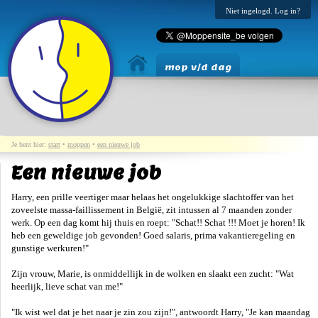
Niet ingelogd. Log in?
mop v/d dag
Je bent hier:
start
•
moppen
•
een nieuwe job
Een nieuwe job
Harry, een prille veertiger maar helaas het ongelukkige slachtoffer van het
zoveelste massa-faillissement in België, zit intussen al 7 maanden zonder
werk. Op een dag komt hij thuis en roept: "Schat!! Schat !!! Moet je horen! Ik
heb een geweldige job gevonden! Goed salaris, prima vakantieregeling en
gunstige werkuren!"
Zijn vrouw, Marie, is onmiddellijk in de wolken en slaakt een zucht: "Wat
heerlijk, lieve schat van me!"
"Ik wist wel dat je het naar je zin zou zijn!", antwoordt Harry, "Je kan maandag