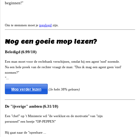
beginnen!"
Om te stemmen moet je
ingelogd
zijn.
Nog een goeie mop lezen?
Beledigd (6.99/10)
Een man moet voor de rechtbank verschijnen, omdat hij een agent 'ezel' noemde.
Na een hele preek van de rechter vraagt de man: "Dus ik mag een agent geen 'ezel'
noemen?"
"...
Mop verder lezen
(Je hebt 38% gelezen)
De "ijverige" ambten (6.31/10)
Een "chef" op 't Ministerie wil "de werklust en de motivatie" van "zijn
personeel" een beetje "OP-PEPPEN"
Hij gaat naar de "openbare ...