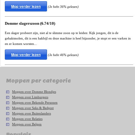
Mop verder lezen
(Je hebt 36% gelezen)
Domme slagerszoon (6.74/10)
Een slager probeert zijn, niet al te slimme zoon op te leiden: Kijk jongen, dit is de
gehaktmolen, dit is een hakbijl en deze machine is heel bijzonder, je stopt er een varken in
en er komen worsten...
Mop verder lezen
(Je hebt 46% gelezen)
Moppen per categorie
Moppen over Domme Blondjes
Moppen over Limburgers
Moppen over Bekende Personen
Moppen over Seks & Bedpret
Moppen over Buitenlanders
Moppen over Relaties
Moppen over Belgen
Populair