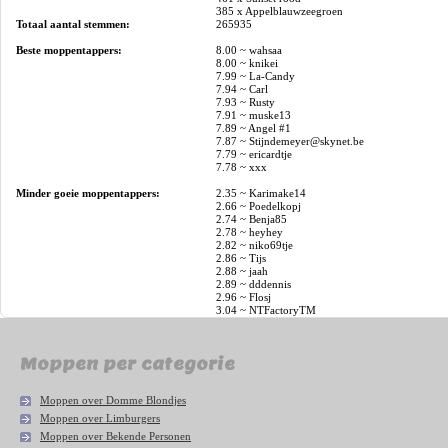
385 x Appelblauwzeegroen
Totaal aantal stemmen:
265935
Beste moppentappers:
8.00 ~ wahsaa
8.00 ~ knikei
7.99 ~ La-Candy
7.94 ~ Carl
7.93 ~ Rusty
7.91 ~ muske13
7.89 ~ Angel #1
7.87 ~ Stijndemeyer@skynet.be
7.79 ~ ericardtje
7.78 ~ xxx
Minder goeie moppentappers:
2.35 ~ Karimake14
2.66 ~ Poedelkopj
2.74 ~ Benja85
2.78 ~ heyhey
2.82 ~ niko69tje
2.86 ~ Tijs
2.88 ~ jaah
2.89 ~ dddennis
2.96 ~ Flosj
3.04 ~ NTFactoryTM
Moppen per categorie
Moppen over Domme Blondjes
Moppen over Limburgers
Moppen over Bekende Personen