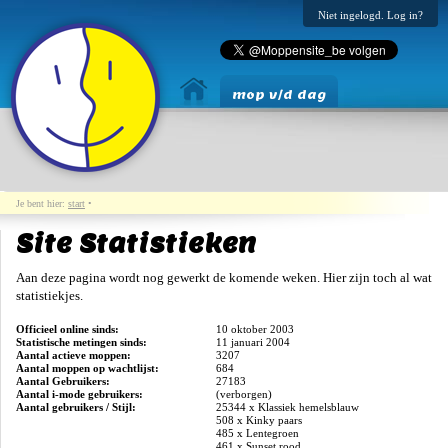
Niet ingelogd. Log in?
mop v/d dag
Je bent hier:
start
•
Site Statistieken
Aan deze pagina wordt nog gewerkt de komende weken. Hier zijn toch al wat
statistiekjes.
Officieel online sinds:
10 oktober 2003
Statistische metingen sinds:
11 januari 2004
Aantal actieve moppen:
3207
Aantal moppen op wachtlijst:
684
Aantal Gebruikers:
27183
Aantal i-mode gebruikers:
(verborgen)
Aantal gebruikers / Stijl:
25344 x Klassiek hemelsblauw
508 x Kinky paars
485 x Lentegroen
461 x Sunset rood