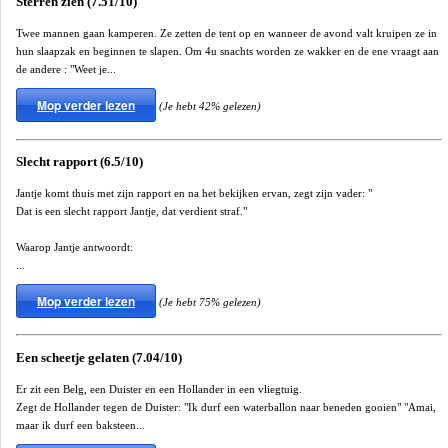
Sterren zien (7.51/10)
Twee mannen gaan kamperen. Ze zetten de tent op en wanneer de avond valt kruipen ze in
hun slaapzak en beginnen te slapen. Om 4u snachts worden ze wakker en de ene vraagt aan
de andere : "Weet je...
Mop verder lezen
(Je hebt 42% gelezen)
Slecht rapport (6.5/10)
Jantje komt thuis met zijn rapport en na het bekijken ervan, zegt zijn vader: "
Dat is een slecht rapport Jantje, dat verdient straf."
Waarop Jantje antwoordt:
...
Mop verder lezen
(Je hebt 75% gelezen)
Een scheetje gelaten (7.04/10)
Er zit een Belg, een Duister en een Hollander in een vliegtuig.
Zegt de Hollander tegen de Duister: "Ik durf een waterballon naar beneden gooien" "Amai,
maar ik durf een baksteen...