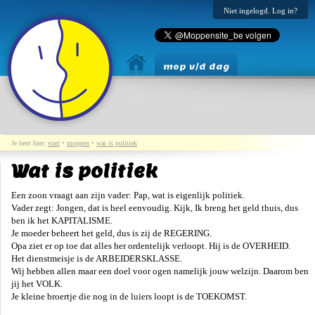
Niet ingelogd. Log in?
mop v/d dag
Je bent hier:
start
•
moppen
•
wat is politiek
Wat is politiek
Een zoon vraagt aan zijn vader: Pap, wat is eigenlijk politiek.
Vader zegt: Jongen, dat is heel eenvoudig. Kijk, Ik breng het geld thuis, dus
ben ik het KAPITALISME.
Je moeder beheert het geld, dus is zij de REGERING.
Opa ziet er op toe dat alles her ordentelijk verloopt. Hij is de OVERHEID.
Het dienstmeisje is de ARBEIDERSKLASSE.
Wij hebben allen maar een doel voor ogen namelijk jouw welzijn. Daarom ben
jij het VOLK.
Je kleine broertje die nog in de luiers loopt is de TOEKOMST.