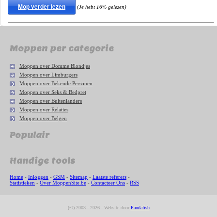
Mop verder lezen
(Je hebt 16% gelezen)
Moppen per categorie
Moppen over Domme Blondjes
Moppen over Limburgers
Moppen over Bekende Personen
Moppen over Seks & Bedpret
Moppen over Buitenlanders
Moppen over Relaties
Moppen over Belgen
Populair
Handige tools
Home
-
Inloggen
-
GSM
-
Sitemap
-
Laatste referers
-
Statistieken
-
Over MoppenSite.be
-
Contacteer Ons
-
RSS
(©) 2003 - 2026 - Website door
Pandafish