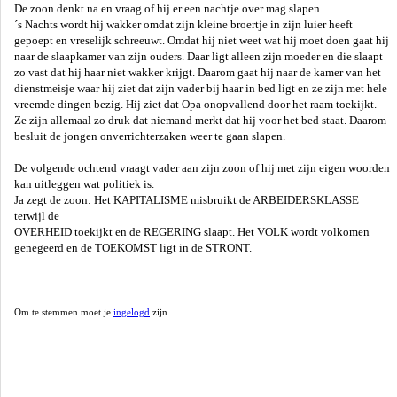
De zoon denkt na en vraag of hij er een nachtje over mag slapen.
´s Nachts wordt hij wakker omdat zijn kleine broertje in zijn luier heeft
gepoept en vreselijk schreeuwt. Omdat hij niet weet wat hij moet doen gaat hij
naar de slaapkamer van zijn ouders. Daar ligt alleen zijn moeder en die slaapt
zo vast dat hij haar niet wakker krijgt. Daarom gaat hij naar de kamer van het
dienstmeisje waar hij ziet dat zijn vader bij haar in bed ligt en ze zijn met hele
vreemde dingen bezig. Hij ziet dat Opa onopvallend door het raam toekijkt.
Ze zijn allemaal zo druk dat niemand merkt dat hij voor het bed staat. Daarom
besluit de jongen onverrichterzaken weer te gaan slapen.
De volgende ochtend vraagt vader aan zijn zoon of hij met zijn eigen woorden
kan uitleggen wat politiek is.
Ja zegt de zoon: Het KAPITALISME misbruikt de ARBEIDERSKLASSE
terwijl de
OVERHEID toekijkt en de REGERING slaapt. Het VOLK wordt volkomen
genegeerd en de TOEKOMST ligt in de STRONT.
Om te stemmen moet je
ingelogd
zijn.