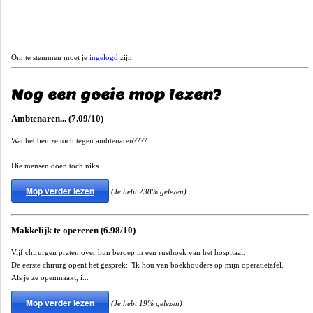
Om te stemmen moet je
ingelogd
zijn.
Nog een goeie mop lezen?
Ambtenaren... (7.09/10)
Wat hebben ze toch tegen ambtenaren????
Die mensen doen toch niks.......
Mop verder lezen
(Je hebt 238% gelezen)
Makkelijk te opereren (6.98/10)
Vijf chirurgen praten over hun beroep in een rusthoek van het hospitaal.
De eerste chirurg opent het gesprek: "Ik hou van boekhouders op mijn operatietafel.
Als je ze openmaakt, i...
Mop verder lezen
(Je hebt 19% gelezen)