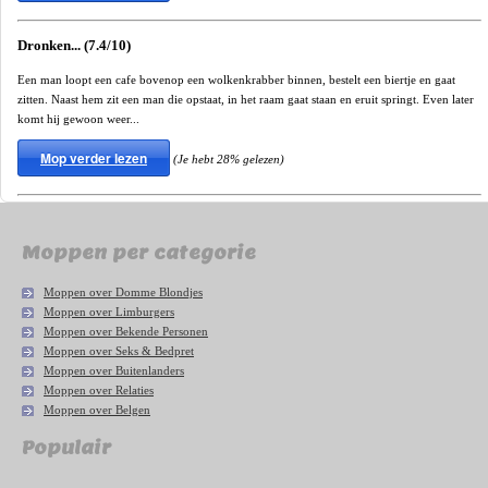
Dronken... (7.4/10)
Een man loopt een cafe bovenop een wolkenkrabber binnen, bestelt een biertje en gaat
zitten. Naast hem zit een man die opstaat, in het raam gaat staan en eruit springt. Even later
komt hij gewoon weer...
Mop verder lezen
(Je hebt 28% gelezen)
Moppen per categorie
Moppen over Domme Blondjes
Moppen over Limburgers
Moppen over Bekende Personen
Moppen over Seks & Bedpret
Moppen over Buitenlanders
Moppen over Relaties
Moppen over Belgen
Populair