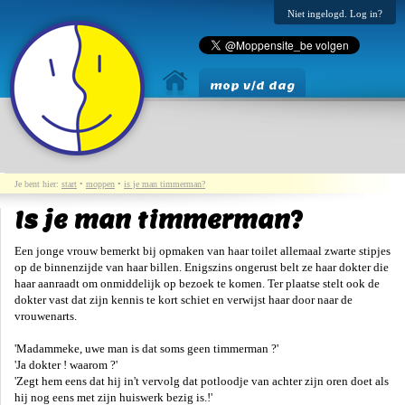
Niet ingelogd. Log in?
mop v/d dag
Je bent hier:
start
•
moppen
•
is je man timmerman?
Is je man timmerman?
Een jonge vrouw bemerkt bij opmaken van haar toilet allemaal zwarte stipjes
op de binnenzijde van haar billen. Enigszins ongerust belt ze haar dokter die
haar aanraadt om onmiddelijk op bezoek te komen. Ter plaatse stelt ook de
dokter vast dat zijn kennis te kort schiet en verwijst haar door naar de
vrouwenarts.
'Madammeke, uwe man is dat soms geen timmerman ?'
'Ja dokter ! waarom ?'
'Zegt hem eens dat hij in't vervolg dat potloodje van achter zijn oren doet als
hij nog eens met zijn huiswerk bezig is.!'