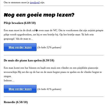
Om te stemmen moet je
ingelogd
zijn.
Nog een goeie mop lezen?
Pilsje bewaken (6.69/10)
Een man moet in de druk caf� even naar de WC. Om te voorkomen dat zijn zojuist getapte
pilsje wordt opgedronken, zet hij er een briefje bij. Op het briefje staat: 'Ik heb erin
gespuugd.' Als de man te...
Mop verder lezen
(Je hebt 52% gelezen)
De muis die piano kan spelen (6.59/10)
Een man komt een bar binnen en haalt een muis een vlinder en een piepklein pianootje
tevoorschijn.Hij zet die op de bar en de muis begint piano te spelen en de vlinder begint te
zingen.
Iederee...
Mop verder lezen
(Je hebt 41% gelezen)
Remedie (6.58/10)