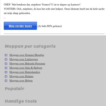
CHEF: Wat betekent dat, mijnheer Vosters? U zit te slapen op kantoor!
VOSTERS: Och, mijnheer, ik kon het echt niet helpen. Onze kleinste heeft me de hele nacht
uit mijn slaap gehouden.
...
Mop verder lezen
(Je hebt 80% gelezen)
Moppen per categorie
Moppen over Domme Blondjes
Moppen over Limburgers
Moppen over Bekende Personen
Moppen over Seks & Bedpret
Moppen over Buitenlanders
Moppen over Relaties
Moppen over Belgen
Populair
Handige tools