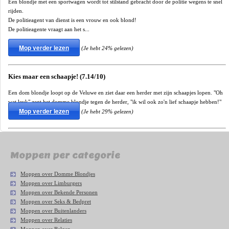
Een blondje met een sportwagen wordt tot stilstand gebracht door de politie wegens te snel
rijden.
De politieagent van dienst is een vrouw en ook blond!
De politieagente vraagt aan het s...
Mop verder lezen
(Je hebt 24% gelezen)
Kies maar een schaapje! (7.14/10)
Een dom blondje loopt op de Veluwe en ziet daar een herder met zijn schaapjes lopen. "Oh
wat leuk" zegt het domme blondje tegen de herder, "ik wil ook zo'n lief schaapje hebben!"
Mop verder lezen
(Je hebt 29% gelezen)
Moppen per categorie
Moppen over Domme Blondjes
Moppen over Limburgers
Moppen over Bekende Personen
Moppen over Seks & Bedpret
Moppen over Buitenlanders
Moppen over Relaties