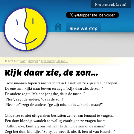
Niet ingelogd. Log in?
mop v/d dag
Je bent hier:
start
•
moppen
•
kijk daar zie, de zon...
Kijk daar zie, de zon...
Twee mannen lopen 's nachts rond in Hasselt en ze zijn straal bezopen..
De ene man kijkt naar boven en zegt: "Kijk daar zie, de zon."
De andere zegt: "Ma nee jongske, da is de maan.."
"Nee", zegt de andere, "da is de zon!"
"Nee nee", zegt de andere, "ge zijt mis.. da is zeker de maan!"
Omdat ze er niet uit geraken besluiten ze het aan iemand te vragen..
Een dom blondje wandelt toevallig voorbij en ze vragen haar:
"Juffrouwke, kunt gij ons helpen? Is da nu de zon of de maan?"
Zegt het dom blondje: "Sorry, da weet ik nie, ik ben ni van Hasselt.."