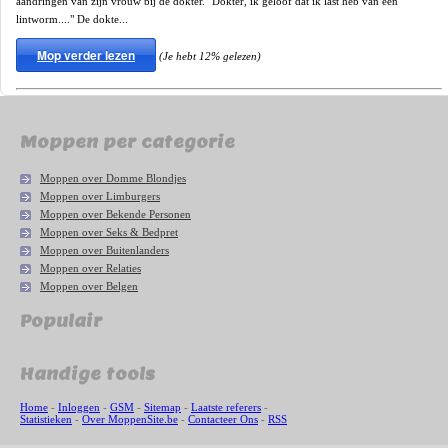
aandringen van zijn vrouw bij de dokter. "Dokter, ik geloof dat ik last heb van een
lintworm...." De dokte...
Mop verder lezen
(Je hebt 12% gelezen)
Moppen per categorie
Moppen over Domme Blondjes
Moppen over Limburgers
Moppen over Bekende Personen
Moppen over Seks & Bedpret
Moppen over Buitenlanders
Moppen over Relaties
Moppen over Belgen
Populair
Handige tools
Home
-
Inloggen
-
GSM
-
Sitemap
-
Laatste referers
-
Statistieken
-
Over MoppenSite.be
-
Contacteer Ons
-
RSS