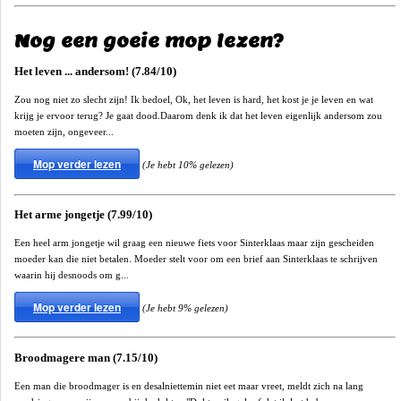
Nog een goeie mop lezen?
Het leven ... andersom! (7.84/10)
Zou nog niet zo slecht zijn! Ik bedoel, Ok, het leven is hard, het kost je je leven en wat
krijg je ervoor terug? Je gaat dood.Daarom denk ik dat het leven eigenlijk andersom zou
moeten zijn, ongeveer...
Mop verder lezen
(Je hebt 10% gelezen)
Het arme jongetje (7.99/10)
Een heel arm jongetje wil graag een nieuwe fiets voor Sinterklaas maar zijn gescheiden
moeder kan die niet betalen. Moeder stelt voor om een brief aan Sinterklaas te schrijven
waarin hij desnoods om g...
Mop verder lezen
(Je hebt 9% gelezen)
Broodmagere man (7.15/10)
Een man die broodmager is en desalniettemin niet eet maar vreet, meldt zich na lang