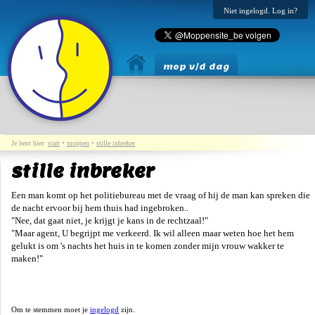
Niet ingelogd. Log in?
mop v/d dag
Je bent hier:
start
•
moppen
•
stille inbreker
stille inbreker
Een man komt op het politiebureau met de vraag of hij de man kan spreken die
de nacht ervoor bij hem thuis had ingebroken..
"Nee, dat gaat niet, je krijgt je kans in de rechtzaal!"
"Maar agent, U begrijpt me verkeerd. Ik wil alleen maar weten hoe het hem
gelukt is om 's nachts het huis in te komen zonder mijn vrouw wakker te
maken!"
Om te stemmen moet je
ingelogd
zijn.