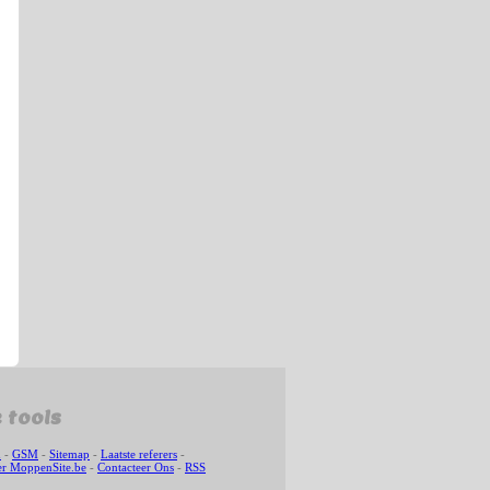
 tools
n
-
GSM
-
Sitemap
-
Laatste referers
-
r MoppenSite.be
-
Contacteer Ons
-
RSS