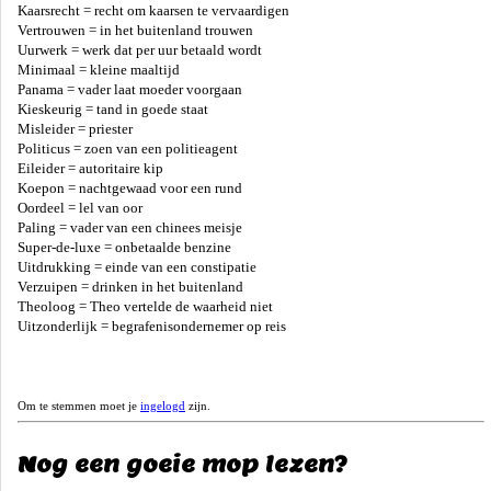
Kaarsrecht = recht om kaarsen te vervaardigen
Vertrouwen = in het buitenland trouwen
Uurwerk = werk dat per uur betaald wordt
Minimaal = kleine maaltijd
Panama = vader laat moeder voorgaan
Kieskeurig = tand in goede staat
Misleider = priester
Politicus = zoen van een politieagent
Eileider = autoritaire kip
Koepon = nachtgewaad voor een rund
Oordeel = lel van oor
Paling = vader van een chinees meisje
Super-de-luxe = onbetaalde benzine
Uitdrukking = einde van een constipatie
Verzuipen = drinken in het buitenland
Theoloog = Theo vertelde de waarheid niet
Uitzonderlijk = begrafenisondernemer op reis
Om te stemmen moet je
ingelogd
zijn.
Nog een goeie mop lezen?