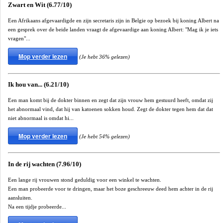
Zwart en Wit (6.77/10)
Een Afrikaans afgevaardigde en zijn secretaris zijn in Belgie op bezoek bij koning Albert na
een gesprek over de beide landen vraagt de afgevaardige aan koning Albert: "Mag ik je iets
vragen"...
Mop verder lezen
(Je hebt 36% gelezen)
Ik hou van... (6.21/10)
Een man komt bij de dokter binnen en zegt dat zijn vrouw hem gestuurd heeft, omdat zij
het abnormaal vind, dat hij van katoenen sokken houd. Zegt de dokter tegen hem dat dat
niet abnormaal is omdat hi...
Mop verder lezen
(Je hebt 54% gelezen)
In de rij wachten (7.96/10)
Een lange rij vrouwen stond geduldig voor een winkel te wachten.
Een man probeerde voor te dringen, maar het boze geschreeuw deed hem achter in de rij
aansluiten.
Na een tijdje probeerde...