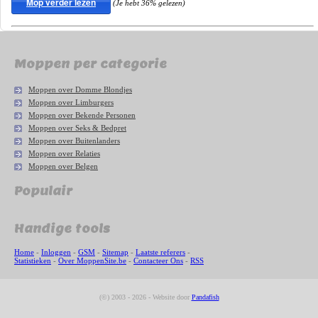
Mop verder lezen
(Je hebt 36% gelezen)
Moppen per categorie
Moppen over Domme Blondjes
Moppen over Limburgers
Moppen over Bekende Personen
Moppen over Seks & Bedpret
Moppen over Buitenlanders
Moppen over Relaties
Moppen over Belgen
Populair
Handige tools
Home
-
Inloggen
-
GSM
-
Sitemap
-
Laatste referers
-
Statistieken
-
Over MoppenSite.be
-
Contacteer Ons
-
RSS
(©) 2003 - 2026 - Website door
Pandafish