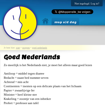
Niet ingelogd. Log in?
mop v/d dag
Je bent hier:
start
•
moppen
•
goed nederlands
Goed Nederlands
Zo moeilijk is het Nederlands niet, je moet het alleen maar goed lezen
Antiloop = middel tegen diarree
Bedacht = naast bed nummer zeven
Achteraf = min acht
Continenten = inenten op een delicate plaats van het lichaam
Papier = zwaarlijvige Ier
Minister = heel kleine ster
Krakeling = zoontje van een inbreker
Profeet = professor aan tafel