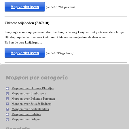
Mop verder lezen
(Je hebt 19% gelezen)
Chinese wijsheden (7.87/10)
Een jonge man loopt peinzend door het bos, is de weg kwijt, en ziet plots een klein huisje.
Hij klopt op de deur, en een klein, oud Chinees mannetje doet de deur open.
'Ik ben de weg kwijt&quo...
Mop verder lezen
(Je hebt 9% gelezen)
Moppen per categorie
Moppen over Domme Blondjes
Moppen over Limburgers
Moppen over Bekende Personen
Moppen over Seks & Bedpret
Moppen over Buitenlanders
Moppen over Relaties
Moppen over Belgen