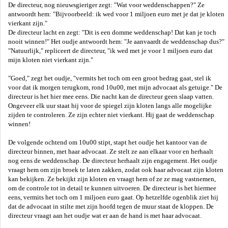
De directeur, nog nieuwsgieriger zegt: "Wat voor weddenschappen?" Ze
antwoordt hem: "Bijvoorbeeld: ik wed voor 1 miljoen euro met je dat je kloten
vierkant zijn."
De directeur lacht en zegt: "Dit is een domme weddenschap! Dat kan je toch
nooit winnen!" Het oudje antwoordt hem: "Je aanvaardt de weddenschap dus?"
"Natuurlijk," repliceert de directeur, "ik wed met je voor 1 miljoen euro dat
mijn kloten niet vierkant zijn."
"Goed," zegt het oudje, "vermits het toch om een groot bedrag gaat, stel ik
voor dat ik morgen terugkom, rond 10u00, met mijn advocaat als getuige." De
directeur is het hier mee eens. Die nacht kan de directeur geen slaap vatten.
Ongeveer elk uur staat hij voor de spiegel zijn kloten langs alle mogelijke
zijden te controleren. Ze zijn echter niet vierkant. Hij gaat de weddenschap
winnen!
De volgende ochtend om 10u00 stipt, stapt het oudje het kantoor van de
directeur binnen, met haar advocaat. Ze stelt ze aan elkaar voor en herhaalt
nog eens de weddenschap. De directeur herhaalt zijn engagement. Het oudje
vraagt hem om zijn broek te laten zakken, zodat ook haar advocaat zijn kloten
kan bekijken. Ze bekijkt zijn kloten en vraagt hem of ze ze mag vastnemen,
om de controle tot in detail te kunnen uitvoeren. De directeur is het hiermee
eens, vermits het toch om 1 miljoen euro gaat. Op hetzelfde ogenblik ziet hij
dat de advocaat in stilte met zijn hoofd tegen de muur staat de kloppen. De
directeur vraagt aan het oudje wat er aan de hand is met haar advocaat.