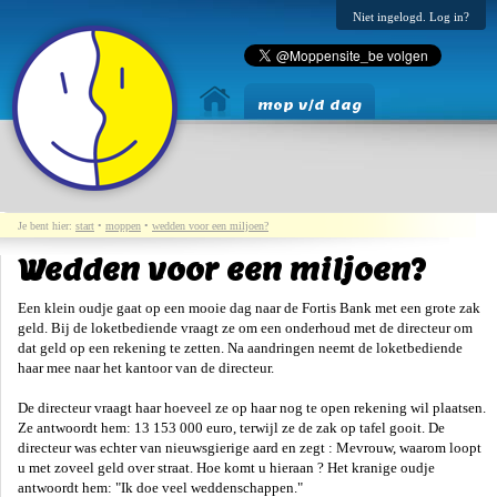
Niet ingelogd. Log in?
mop v/d dag
Je bent hier:
start
•
moppen
•
wedden voor een miljoen?
Wedden voor een miljoen?
Een klein oudje gaat op een mooie dag naar de Fortis Bank met een grote zak
geld. Bij de loketbediende vraagt ze om een onderhoud met de directeur om
dat geld op een rekening te zetten. Na aandringen neemt de loketbediende
haar mee naar het kantoor van de directeur.
De directeur vraagt haar hoeveel ze op haar nog te open rekening wil plaatsen.
Ze antwoordt hem: 13 153 000 euro, terwijl ze de zak op tafel gooit. De
directeur was echter van nieuwsgierige aard en zegt : Mevrouw, waarom loopt
u met zoveel geld over straat. Hoe komt u hieraan ? Het kranige oudje
antwoordt hem: "Ik doe veel weddenschappen."