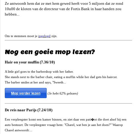
Ze antwoordt hem dat ze met hem gewed heeft voor 5 miljoen dat ze rond
10u00 de kloten van de directeur van de Fortis Bank in haar handen zou
hebben...
Om te stemmen moet je
ingelogd
zijn.
Nog een goeie mop lezen?
Hair on your muffin (7.36/10)
A little girl goes to the barbershop with her father.
She stands next to the barber chair, eating a muffin while her dad gets his haircut.
The barber smiles at her and says, "Sweeth...
Mop verder lezen
(Je hebt 62% gelezen)
De reis naar Parijs (7.24/10)
Een verpleegster komt een kamer binnen, en ziet daar een pati�nt die doet alsof hij een
auto bestuurt. De verpleegster vraagt hem: "Charel, wat ben je aan het doen?" Waarop
Charel antwoordt:...