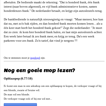
afbetalen. De bediende maakt de rekening: "Dat is honderd frank, één frank
intrest (naar boven afgerond), en vijf frank administratieve kosten, samen
honderdenzes frank." De nederlander betaalt, en krijgt zijn autosleutels terug.
De bankbediende is natuurlijk nieuwsgierig en vraagt: "Maar meneer, hoe kan
dat nu, met zo'n bak rijden, en dan honderd frank moeten komen lenen... als u
één keer start heeft het honderd frank gekost!" Zegt die nederlander: "Je moet
dat zo zien: ik kom hier honderd frank halen, en laat mijn autosleutels achter.
Een week later betaal ik zes frank meer, en krijg ze terug. Da's een week
parkeren voor zes frank. Zo'n tarief, dat vind je nergens !!!
Om te stemmen moet je
ingelogd
zijn.
Nog een goeie mop lezen?
Opblaaspop (6.77/10)
Er komt een man in een seksshop om een opblaaspop te kopen, de verkoper vraagt of hij
een blonde, zwarte of bruine wil.
De man wil een blonde.
De verkoper vraagt ook of hij ene wil met...