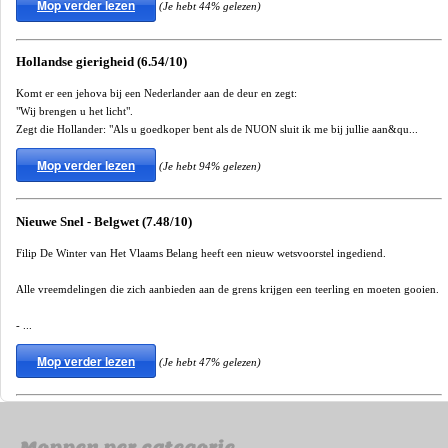
Mop verder lezen
(Je hebt 44% gelezen)
Hollandse gierigheid (6.54/10)
Komt er een jehova bij een Nederlander aan de deur en zegt:
"Wij brengen u het licht".
Zegt die Hollander: "Als u goedkoper bent als de NUON sluit ik me bij jullie aan&qu...
Mop verder lezen
(Je hebt 94% gelezen)
Nieuwe Snel - Belgwet (7.48/10)
Filip De Winter van Het Vlaams Belang heeft een nieuw wetsvoorstel ingediend.
Alle vreemdelingen die zich aanbieden aan de grens krijgen een teerling en moeten gooien.
- ...
Mop verder lezen
(Je hebt 47% gelezen)