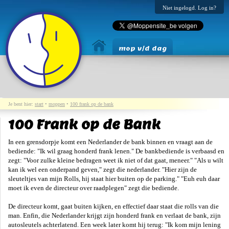
Niet ingelogd. Log in?
mop v/d dag
Je bent hier:
start
•
moppen
•
100 frank op de bank
100 Frank op de Bank
In een grensdorpje komt een Nederlander de bank binnen en vraagt aan de
bediende: "Ik wil graag honderd frank lenen." De bankbediende is verbaasd en
zegt: "Voor zulke kleine bedragen weet ik niet of dat gaat, meneer." "Als u wilt
kan ik wel een onderpand geven," zegt die nederlander. "Hier zijn de
sleuteltjes van mijn Rolls, hij staat hier buiten op de parking." "Euh euh daar
moet ik even de directeur over raadplegen" zegt die bediende.
De directeur komt, gaat buiten kijken, en effectief daar staat die rolls van die
man. Enfin, die Nederlander krijgt zijn honderd frank en verlaat de bank, zijn
autosleutels achterlatend. Een week later komt hij terug: "Ik kom mijn lening