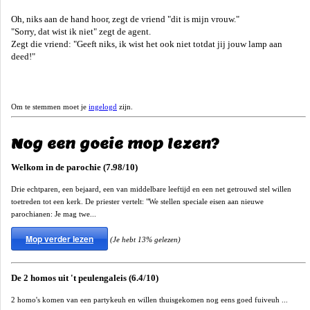
Oh, niks aan de hand hoor, zegt de vriend "dit is mijn vrouw."
"Sorry, dat wist ik niet" zegt de agent.
Zegt die vriend: "Geeft niks, ik wist het ook niet totdat jij jouw lamp aan
deed!"
Om te stemmen moet je
ingelogd
zijn.
Nog een goeie mop lezen?
Welkom in de parochie (7.98/10)
Drie echtparen, een bejaard, een van middelbare leeftijd en een net getrouwd stel willen
toetreden tot een kerk. De priester vertelt: "We stellen speciale eisen aan nieuwe
parochianen: Je mag twe...
Mop verder lezen
(Je hebt 13% gelezen)
De 2 homos uit 't peulengaleis (6.4/10)
2 homo's komen van een partykeuh en willen thuisgekomen nog eens goed fuiveuh ...