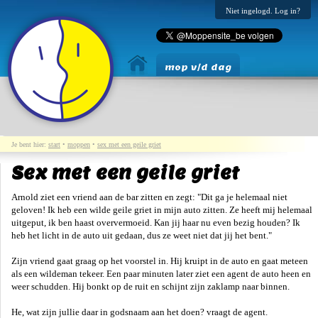
Niet ingelogd. Log in?
mop v/d dag
Je bent hier:
start
•
moppen
•
sex met een geile griet
Sex met een geile griet
Arnold ziet een vriend aan de bar zitten en zegt: "Dit ga je helemaal niet
geloven! Ik heb een wilde geile griet in mijn auto zitten. Ze heeft mij helemaal
uitgeput, ik ben haast oververmoeid. Kan jij haar nu even bezig houden? Ik
heb het licht in de auto uit gedaan, dus ze weet niet dat jij het bent."
Zijn vriend gaat graag op het voorstel in. Hij kruipt in de auto en gaat meteen
als een wildeman tekeer. Een paar minuten later ziet een agent de auto heen en
weer schudden. Hij bonkt op de ruit en schijnt zijn zaklamp naar binnen.
He, wat zijn jullie daar in godsnaam aan het doen? vraagt de agent.