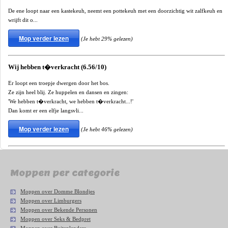
De ene loopt naar een kastekeuh, neemt een pottekeuh met een doorzichtig wit zalfkeuh en
wrijft dit o...
Mop verder lezen
(Je hebt 29% gelezen)
Wij hebben t�verkracht (6.56/10)
Er loopt een troepje dwergen door het bos.
Ze zijn heel blij. Ze huppelen en dansen en zingen:
'We hebben t�verkracht, we hebben t�verkracht...!'
Dan komt er een elfje langsvli...
Mop verder lezen
(Je hebt 46% gelezen)
Moppen per categorie
Moppen over Domme Blondjes
Moppen over Limburgers
Moppen over Bekende Personen
Moppen over Seks & Bedpret