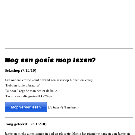
Nog een goeie mop lezen?
Seksshop (7.15/10)
Een oudere vrouw komt bevend een seksshop binnen en vraagt:
"Hebben jullie vibrators?'
"Ja hoor." zegt de man achter de balie.
"En ook van die grote dikke?&qu...
Mop verder lezen
(Je hebt 41% gelezen)
Jong geleerd ... (6.15/10)
Jantje en mieke zitten samen in bad en plots ziet Mieke het piemeltje hangen van Jantje en