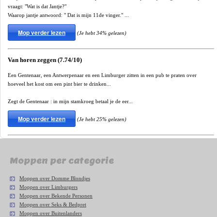
vraagt: "Wat is dat Jantje?"
Waarop jantje antwoord: " Dat is mijn 11de vinger." ...
Mop verder lezen
(Je hebt 34% gelezen)
Van horen zeggen (7.74/10)
Een Gentenaar, een Antwerpenaar en een Limburger zitten in een pub te praten over
hoeveel het kost om een pint bier te drinken...
Zegt de Gentenaar : in mijn stamkroeg betaal je de eer...
Mop verder lezen
(Je hebt 25% gelezen)
Moppen per categorie
Moppen over Domme Blondjes
Moppen over Limburgers
Moppen over Bekende Personen
Moppen over Seks & Bedpret
Moppen over Buitenlanders