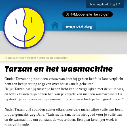
Niet ingelogd. Log in?
mop v/d dag
Je bent hier:
start
•
moppen
•
tarzan en het wasmachine
Tarzan en het wasmachine
Omdat Tarzan nog nooit een vrouw van kort bij gezien heeft, is Jane verplicht
hem een beetje uitleg te geven over het seksuele gebeuren:
"Kijk, Tarzan, wat jij tussen je benen hebt kan je vergelijken met de vuile was,
en wat ik tussen mijn benen heb kan je vergelijken met een wasmachine. Dus
jij steekt je vuile was in mijn wasmachine, en dan schrob je hem goed proper."
Nadat Tarzan vijf avonden achter elkaar meerdere malen zijne vuile was heeft
proper gemaakt, zegt Jane: "Luister, Tarzan, het is niet goed voor je vuile was
en de wasmachine om constant de was te doen. Een paar keren per week is
ruim voldoende."