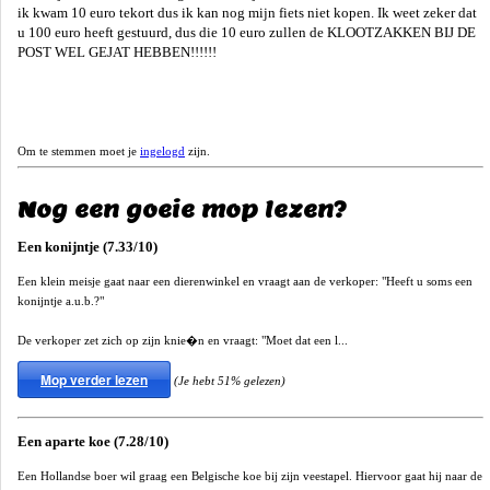
ik kwam 10 euro tekort dus ik kan nog mijn fiets niet kopen. Ik weet zeker dat
u 100 euro heeft gestuurd, dus die 10 euro zullen de KLOOTZAKKEN BIJ DE
POST WEL GEJAT HEBBEN!!!!!!
Om te stemmen moet je
ingelogd
zijn.
Nog een goeie mop lezen?
Een konijntje (7.33/10)
Een klein meisje gaat naar een dierenwinkel en vraagt aan de verkoper: "Heeft u soms een
konijntje a.u.b.?"
De verkoper zet zich op zijn knie�n en vraagt: "Moet dat een l...
Mop verder lezen
(Je hebt 51% gelezen)
Een aparte koe (7.28/10)
Een Hollandse boer wil graag een Belgische koe bij zijn veestapel. Hiervoor gaat hij naar de