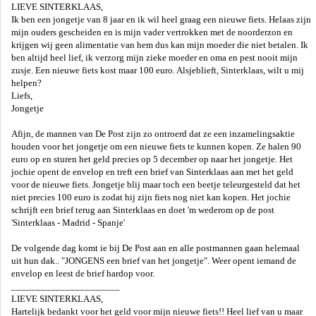
LIEVE SINTERKLAAS,
Ik ben een jongetje van 8 jaar en ik wil heel graag een nieuwe fiets. Helaas zijn
mijn ouders gescheiden en is mijn vader vertrokken met de noorderzon en
krijgen wij geen alimentatie van hem dus kan mijn moeder die niet betalen. Ik
ben altijd heel lief, ik verzorg mijn zieke moeder en oma en pest nooit mijn
zusje. Een nieuwe fiets kost maar 100 euro. Alsjeblieft, Sinterklaas, wilt u mij
helpen?
Liefs,
Jongetje
Afijn, de mannen van De Post zijn zo ontroerd dat ze een inzamelingsaktie
houden voor het jongetje om een nieuwe fiets te kunnen kopen. Ze halen 90
euro op en sturen het geld precies op 5 december op naar het jongetje. Het
jochie opent de envelop en treft een brief van Sinterklaas aan met het geld
voor de nieuwe fiets. Jongetje blij maar toch een beetje teleurgesteld dat het
niet precies 100 euro is zodat hij zijn fiets nog niet kan kopen. Het jochie
schrijft een brief terug aan Sinterklaas en doet 'm wederom op de post
'Sinterklaas - Madrid - Spanje'
De volgende dag komt ie bij De Post aan en alle postmannen gaan helemaal
uit hun dak.. "JONGENS een brief van het jongetje". Weer opent iemand de
envelop en leest de brief hardop voor.
______________________
LIEVE SINTERKLAAS,
Hartelijk bedankt voor het geld voor mijn nieuwe fiets!! Heel lief van u maar