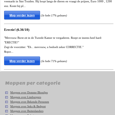
veemarkt in Sint Truiden. Hij loopt langs de dieren en vraagt de prijzen, Euro 1000 , 1200
enz. Komt hij pl...
Mop verder lezen
(Je hebt 17% gelezen)
Erectie! (6.36/10)
"Mevrouw Borst zit in de Tweede Kamer te vergaderen. Roept ze ineens heel hard:
"ERECTIE!"
Zegt de voorzitter: "Eh... mevrouw, u bedoelt zeker CORRECTIE."
&quo...
Mop verder lezen
(Je hebt 71% gelezen)
Moppen per categorie
Moppen over Domme Blondjes
Moppen over Limburgers
Moppen over Bekende Personen
Moppen over Seks & Bedpret
Moppen over Buitenlanders