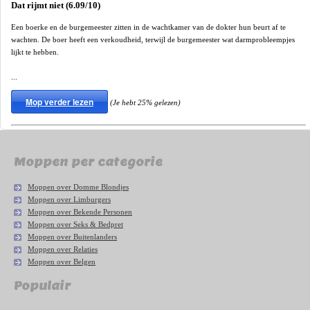
Dat rijmt niet (6.09/10)
Een boerke en de burgemeester zitten in de wachtkamer van de dokter hun beurt af te
wachten. De boer heeft een verkoudheid, terwijl de burgemeester wat darmprobleempjes
lijkt te hebben.
...
Mop verder lezen
(Je hebt 25% gelezen)
Moppen per categorie
Moppen over Domme Blondjes
Moppen over Limburgers
Moppen over Bekende Personen
Moppen over Seks & Bedpret
Moppen over Buitenlanders
Moppen over Relaties
Moppen over Belgen
Populair