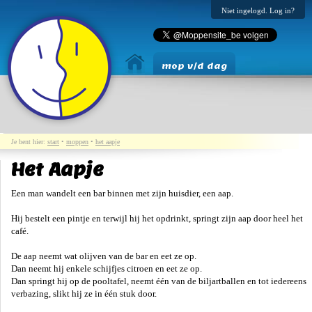
Niet ingelogd. Log in?
mop v/d dag
Je bent hier:
start
•
moppen
•
het aapje
Het Aapje
Een man wandelt een bar binnen met zijn huisdier, een aap.
Hij bestelt een pintje en terwijl hij het opdrinkt, springt zijn aap door heel het
café.
De aap neemt wat olijven van de bar en eet ze op.
Dan neemt hij enkele schijfjes citroen en eet ze op.
Dan springt hij op de pooltafel, neemt één van de biljartballen en tot iedereens
verbazing, slikt hij ze in één stuk door.