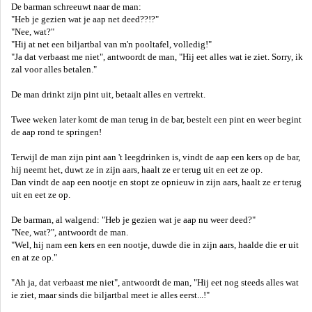
De barman schreeuwt naar de man:
"Heb je gezien wat je aap net deed??!?"
"Nee, wat?"
"Hij at net een biljartbal van m'n pooltafel, volledig!"
"Ja dat verbaast me niet", antwoordt de man, "Hij eet alles wat ie ziet. Sorry, ik
zal voor alles betalen."
De man drinkt zijn pint uit, betaalt alles en vertrekt.
Twee weken later komt de man terug in de bar, bestelt een pint en weer begint
de aap rond te springen!
Terwijl de man zijn pint aan 't leegdrinken is, vindt de aap een kers op de bar,
hij neemt het, duwt ze in zijn aars, haalt ze er terug uit en eet ze op.
Dan vindt de aap een nootje en stopt ze opnieuw in zijn aars, haalt ze er terug
uit en eet ze op.
De barman, al walgend: "Heb je gezien wat je aap nu weer deed?"
"Nee, wat?", antwoordt de man.
"Wel, hij nam een kers en een nootje, duwde die in zijn aars, haalde die er uit
en at ze op."
"Ah ja, dat verbaast me niet", antwoordt de man, "Hij eet nog steeds alles wat
ie ziet, maar sinds die biljartbal meet ie alles eerst...!"