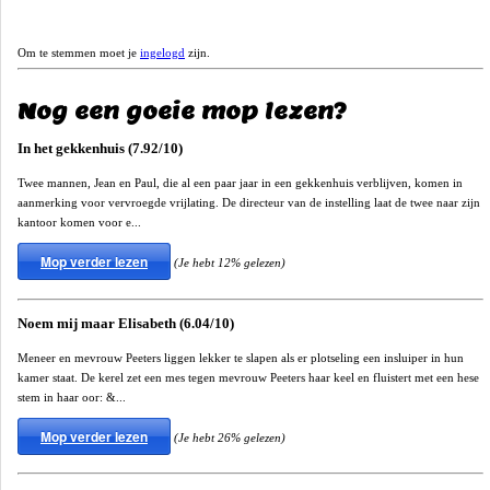
Om te stemmen moet je
ingelogd
zijn.
Nog een goeie mop lezen?
In het gekkenhuis (7.92/10)
Twee mannen, Jean en Paul, die al een paar jaar in een gekkenhuis verblijven, komen in
aanmerking voor vervroegde vrijlating. De directeur van de instelling laat de twee naar zijn
kantoor komen voor e...
Mop verder lezen
(Je hebt 12% gelezen)
Noem mij maar Elisabeth (6.04/10)
Meneer en mevrouw Peeters liggen lekker te slapen als er plotseling een insluiper in hun
kamer staat. De kerel zet een mes tegen mevrouw Peeters haar keel en fluistert met een hese
stem in haar oor: &...
Mop verder lezen
(Je hebt 26% gelezen)