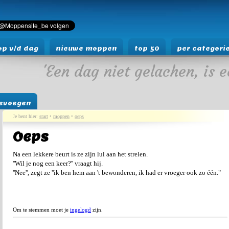
p v/d dag
nieuwe moppen
top 50
per categori
'Een dag niet gelachen, is e
evoegen
Je bent hier:
start
•
moppen
•
oeps
Oeps
Na een lekkere beurt is ze zijn lul aan het strelen.
''Wil je nog een keer?'' vraagt hij.
''Nee'', zegt ze ''ik ben hem aan 't bewonderen, ik had er vroeger ook zo één."
Om te stemmen moet je
ingelogd
zijn.