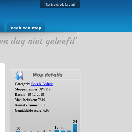
Niet ingelogd. Log in?
e
zoek een mop
en dag niet geleefd'
Mop details
Categorie:
Seks & Bedpret
Moppentapper:
JPVDV
Datum:
19-12-2018
Maal bekeken:
7619
Aantal stemmen:
85
Gemiddelde score:
6.98
24
12
11
11
10
5
4
4