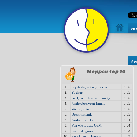
mo
to
Moppen top 10
1.
Ergste dag uit mijn leven
8.05
2.
Yoghurt
8.05
3.
Geel, rood, blauw mannetje
8.05
4.
Jantje observeert Emma
8.05
5.
Wat is politiek
8.05
6.
De skivakantie
8.05
7.
Krokodillen Jacht
8.04
8.
Van wie is deze GSM
8.04
9.
Snelle diagnose
8.03
10.
Knecht en de laarzen
8.03