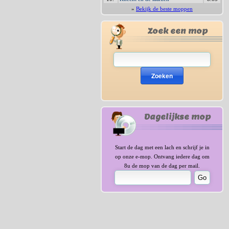
»
Bekijk de beste moppen
Zoek een mop
Zoeken
Dagelijkse mop
Start de dag met een lach en schrijf je in
op onze e-mop. Ontvang iedere dag om
8u de mop van de dag per mail.