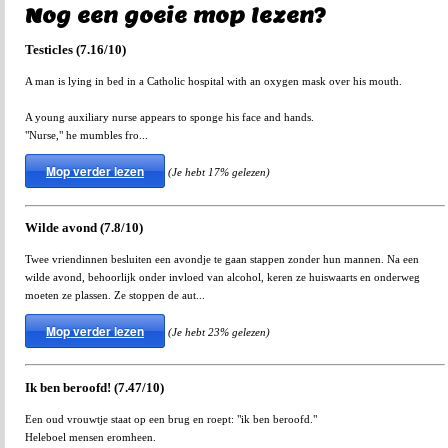
Nog een goeie mop lezen?
Testicles (7.16/10)
A man is lying in bed in a Catholic hospital with an oxygen mask over his mouth.
A young auxiliary nurse appears to sponge his face and hands.
"Nurse," he mumbles fro...
Mop verder lezen
(Je hebt 17% gelezen)
Wilde avond (7.8/10)
Twee vriendinnen besluiten een avondje te gaan stappen zonder hun mannen. Na een
wilde avond, behoorlijk onder invloed van alcohol, keren ze huiswaarts en onderweg
moeten ze plassen. Ze stoppen de aut...
Mop verder lezen
(Je hebt 23% gelezen)
Ik ben beroofd! (7.47/10)
Een oud vrouwtje staat op een brug en roept: "ik ben beroofd."
Heleboel mensen eromheen.