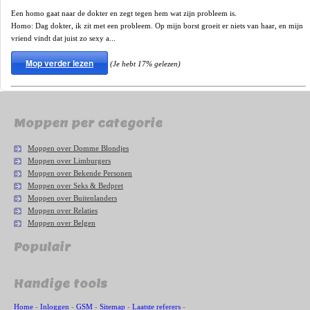
Een homo gaat naar de dokter en zegt tegen hem wat zijn probleem is.
Homo: Dag dokter, ik zit met een probleem. Op mijn borst groeit er niets van haar, en mijn
vriend vindt dat juist zo sexy a...
Mop verder lezen
(Je hebt 17% gelezen)
Moppen per categorie
Moppen over Domme Blondjes
Moppen over Limburgers
Moppen over Bekende Personen
Moppen over Seks & Bedpret
Moppen over Buitenlanders
Moppen over Relaties
Moppen over Belgen
Populair
Handige tools
Home
-
Inloggen
-
GSM
-
Sitemap
-
Laatste referers
-