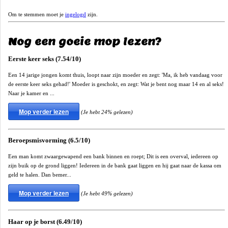
Om te stemmen moet je
ingelogd
zijn.
Nog een goeie mop lezen?
Eerste keer seks (7.54/10)
Een 14 jarige jongen komt thuis, loopt naar zijn moeder en zegt: 'Ma, ik heb vandaag voor
de eerste keer seks gehad!' Moeder is geschokt, en zegt: Wat je bent nog maar 14 en al seks!
Naar je kamer en ...
Mop verder lezen
(Je hebt 24% gelezen)
Beroepsmisvorming (6.5/10)
Een man komt zwaargewapend een bank binnen en roept; Dit is een overval, iedereen op
zijn buik op de grond liggen! Iedereen in de bank gaat liggen en hij gaat naar de kassa om
geld te halen. Dan bemer...
Mop verder lezen
(Je hebt 49% gelezen)
Haar op je borst (6.49/10)