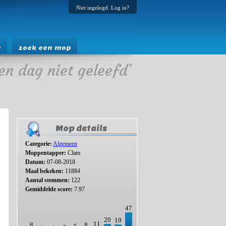
Niet ingelogd. Log in?
e
zoek een mop
en dag niet geleefd'
Mop details
Categorie:
Algemeen
Moppentapper:
Clam
Datum:
07-08-2018
Maal bekeken:
11884
Aantal stemmen:
122
Gemiddelde score:
7.97
47
20
19
11
8
8