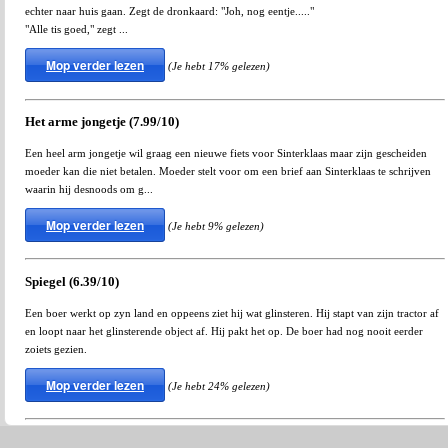
echter naar huis gaan. Zegt de dronkaard: "Joh, nog eentje....."
"Alle tis goed," zegt ...
Mop verder lezen
(Je hebt 17% gelezen)
Het arme jongetje (7.99/10)
Een heel arm jongetje wil graag een nieuwe fiets voor Sinterklaas maar zijn gescheiden
moeder kan die niet betalen. Moeder stelt voor om een brief aan Sinterklaas te schrijven
waarin hij desnoods om g...
Mop verder lezen
(Je hebt 9% gelezen)
Spiegel (6.39/10)
Een boer werkt op zyn land en oppeens ziet hij wat glinsteren. Hij stapt van zijn tractor af
en loopt naar het glinsterende object af. Hij pakt het op. De boer had nog nooit eerder
zoiets gezien.
Mop verder lezen
(Je hebt 24% gelezen)