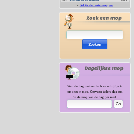
»
Bekijk de beste moppen
Zoek een mop
Zoeken
Dagelijkse mop
Start de dag met een lach en schrijf je in
op onze e-mop. Ontvang iedere dag om
8u de mop van de dag per mail.