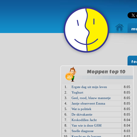
mo
to
Moppen top 10
1.
Ergste dag uit mijn leven
8.05
2.
Yoghurt
8.05
3.
Geel, rood, blauw mannetje
8.05
4.
Jantje observeert Emma
8.05
5.
Wat is politiek
8.05
6.
De skivakantie
8.05
7.
Krokodillen Jacht
8.04
8.
Van wie is deze GSM
8.04
9.
Snelle diagnose
8.03
10.
Knecht en de laarzen
8.03