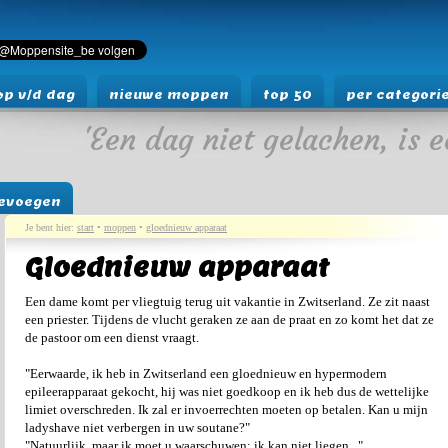
p v/d dag
nieuwe moppen
top 50
per categori
'Een dag niet gelachen, is e
evoegen
Je bent hier:
start
•
moppen
•
gloednieuw apparaat
Gloednieuw apparaat
Een dame komt per vliegtuig terug uit vakantie in Zwitserland. Ze zit naast
een priester. Tijdens de vlucht geraken ze aan de praat en zo komt het dat ze
de pastoor om een dienst vraagt.
"Eerwaarde, ik heb in Zwitserland een gloednieuw en hypermodern
epileerapparaat gekocht, hij was niet goedkoop en ik heb dus de wettelijke
limiet overschreden. Ik zal er invoerrechten moeten op betalen. Kan u mijn
ladyshave niet verbergen in uw soutane?"
"Natuurlijk, maar ik moet u waarschuwen: ik kan niet liegen..."