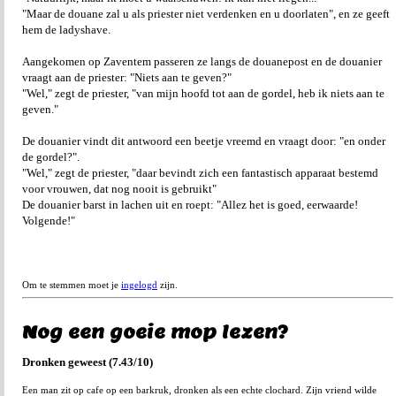
"Maar de douane zal u als priester niet verdenken en u doorlaten", en ze geeft
hem de ladyshave.
Aangekomen op Zaventem passeren ze langs de douanepost en de douanier
vraagt aan de priester: "Niets aan te geven?"
"Wel," zegt de priester, "van mijn hoofd tot aan de gordel, heb ik niets aan te
geven."
De douanier vindt dit antwoord een beetje vreemd en vraagt door: "en onder
de gordel?".
"Wel," zegt de priester, "daar bevindt zich een fantastisch apparaat bestemd
voor vrouwen, dat nog nooit is gebruikt"
De douanier barst in lachen uit en roept: "Allez het is goed, eerwaarde!
Volgende!"
Om te stemmen moet je
ingelogd
zijn.
Nog een goeie mop lezen?
Dronken geweest (7.43/10)
Een man zit op cafe op een barkruk, dronken als een echte clochard. Zijn vriend wilde