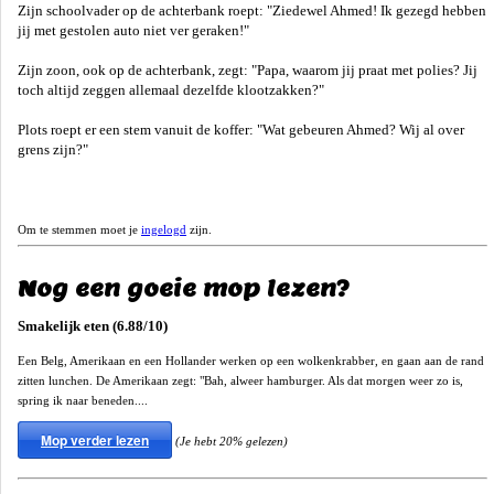
Zijn schoolvader op de achterbank roept: "Ziedewel Ahmed! Ik gezegd hebben
jij met gestolen auto niet ver geraken!"
Zijn zoon, ook op de achterbank, zegt: "Papa, waarom jij praat met polies? Jij
toch altijd zeggen allemaal dezelfde klootzakken?"
Plots roept er een stem vanuit de koffer: "Wat gebeuren Ahmed? Wij al over
grens zijn?"
Om te stemmen moet je
ingelogd
zijn.
Nog een goeie mop lezen?
Smakelijk eten (6.88/10)
Een Belg, Amerikaan en een Hollander werken op een wolkenkrabber, en gaan aan de rand
zitten lunchen. De Amerikaan zegt: "Bah, alweer hamburger. Als dat morgen weer zo is,
spring ik naar beneden....
Mop verder lezen
(Je hebt 20% gelezen)