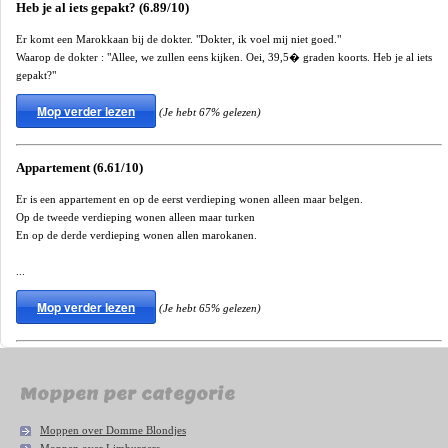
Heb je al iets gepakt? (6.89/10)
Er komt een Marokkaan bij de dokter. "Dokter, ik voel mij niet goed."
Waarop de dokter : "Allee, we zullen eens kijken. Oei, 39,5� graden koorts. Heb je al iets
gepakt?"
Mop verder lezen
(Je hebt 67% gelezen)
Appartement (6.61/10)
Er is een appartement en op de eerst verdieping wonen alleen maar belgen.
Op de tweede verdieping wonen alleen maar turken
En op de derde verdieping wonen allen marokanen.
...
Mop verder lezen
(Je hebt 65% gelezen)
Moppen per categorie
Moppen over Domme Blondjes