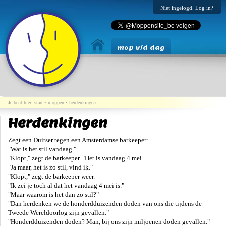
Niet ingelogd. Log in?
mop v/d dag
Je bent hier:
start
•
moppen
•
herdenkingen
Herdenkingen
Zegt een Duitser tegen een Amsterdamse barkeeper:
"Wat is het stil vandaag."
"Klopt," zegt de barkeeper. "Het is vandaag 4 mei.
"Ja maar, het is zo stil, vind ik."
"Klopt," zegt de barkeeper weer.
"Ik zei je toch al dat het vandaag 4 mei is."
"Maar waarom is het dan zo stil?"
"Dan herdenken we de honderdduizenden doden van ons die tijdens de
Tweede Wereldoorlog zijn gevallen."
"Honderdduizenden doden? Man, bij ons zijn miljoenen doden gevallen."