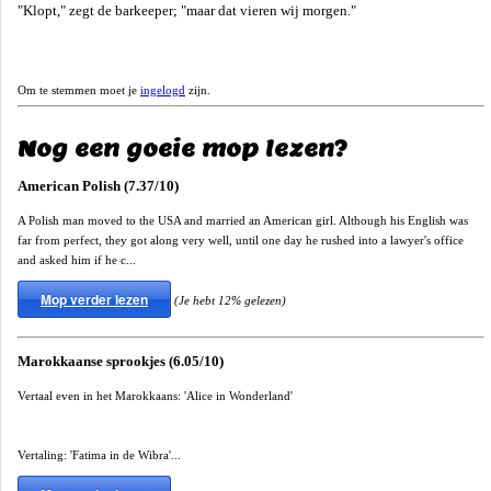
"Klopt," zegt de barkeeper; "maar dat vieren wij morgen."
Om te stemmen moet je
ingelogd
zijn.
Nog een goeie mop lezen?
American Polish (7.37/10)
A Polish man moved to the USA and married an American girl. Although his English was
far from perfect, they got along very well, until one day he rushed into a lawyer's office
and asked him if he c...
Mop verder lezen
(Je hebt 12% gelezen)
Marokkaanse sprookjes (6.05/10)
Vertaal even in het Marokkaans: 'Alice in Wonderland'
Vertaling: 'Fatima in de Wibra'...