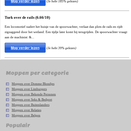
Mop verder lezen
(Je hebt 185% gelezen)
Turk over de rails (6.66/10)
Een locomotief nadert het huisje van de spoorwachter, verlaat dan plots de rails en rijdt
zigzaggend door het weiland. Een tijdje later komt hij terugrijden. De spoorwachter vraagt
aan de machinist: &...
Mop verder lezen
(Je hebt 39% gelezen)
Moppen per categorie
Moppen over Domme Blondjes
Moppen over Limburgers
Moppen over Bekende Personen
Moppen over Seks & Bedpret
Moppen over Buitenlanders
Moppen over Relaties
Moppen over Belgen
Populair