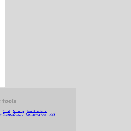
 tools
n
-
GSM
-
Sitemap
-
Laatste referers
-
r MoppenSite.be
-
Contacteer Ons
-
RSS