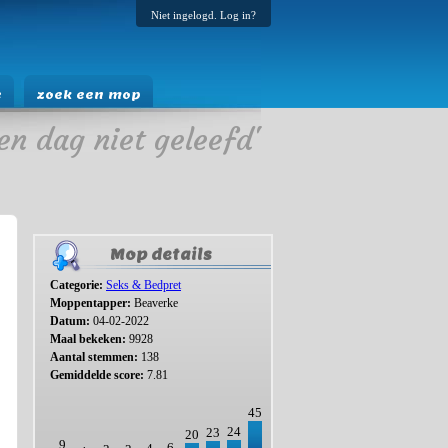
Niet ingelogd. Log in?
e
zoek een mop
en dag niet geleefd'
Mop details
Categorie:
Seks & Bedpret
Moppentapper:
Beaverke
Datum:
04-02-2022
Maal bekeken:
9928
Aantal stemmen:
138
Gemiddelde score:
7.81
45
24
23
20
9
6