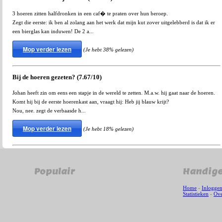
3 hoeren zitten halfdronken in een caf� te praten over hun beroep.
Zegt die eerste: ik ben al zolang aan het werk dat mijn kut zover uitgelebberd is dat ik er
een bierglas kan induwen! De 2 a...
Mop verder lezen
(Je hebt 38% gelezen)
Bij de hoeren gezeten? (7.67/10)
Johan heeft zin om eens een stapje in de wereld te zetten. M.a.w. hij gaat naar de hoeren.
Komt hij bij de eerste hoerenkast aan, vraagt hij: Heb jij blauw krijt?
Nou, nee. zegt de verbaasde h...
Mop verder lezen
(Je hebt 18% gelezen)
Populair
Handige
Home
-
Inlogge
Statistieken
-
Ove