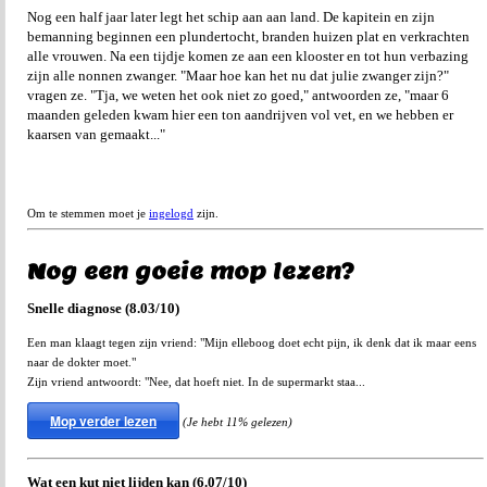
Nog een half jaar later legt het schip aan aan land. De kapitein en zijn
bemanning beginnen een plundertocht, branden huizen plat en verkrachten
alle vrouwen. Na een tijdje komen ze aan een klooster en tot hun verbazing
zijn alle nonnen zwanger. "Maar hoe kan het nu dat julie zwanger zijn?"
vragen ze. "Tja, we weten het ook niet zo goed," antwoorden ze, "maar 6
maanden geleden kwam hier een ton aandrijven vol vet, en we hebben er
kaarsen van gemaakt..."
Om te stemmen moet je
ingelogd
zijn.
Nog een goeie mop lezen?
Snelle diagnose (8.03/10)
Een man klaagt tegen zijn vriend: "Mijn elleboog doet echt pijn, ik denk dat ik maar eens
naar de dokter moet."
Zijn vriend antwoordt: "Nee, dat hoeft niet. In de supermarkt staa...
Mop verder lezen
(Je hebt 11% gelezen)
Wat een kut niet lijden kan (6.07/10)