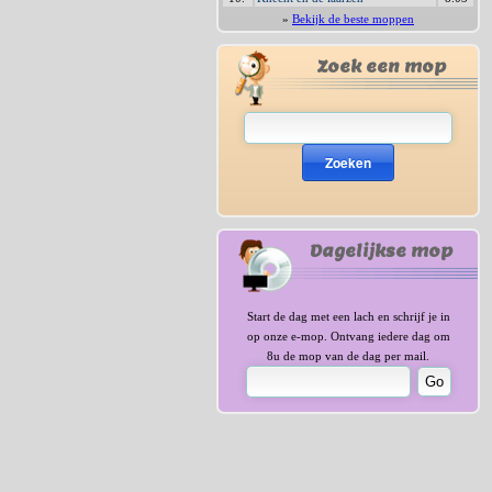
»
Bekijk de beste moppen
Zoek een mop
Zoeken
Dagelijkse mop
Start de dag met een lach en schrijf je in
op onze e-mop. Ontvang iedere dag om
8u de mop van de dag per mail.