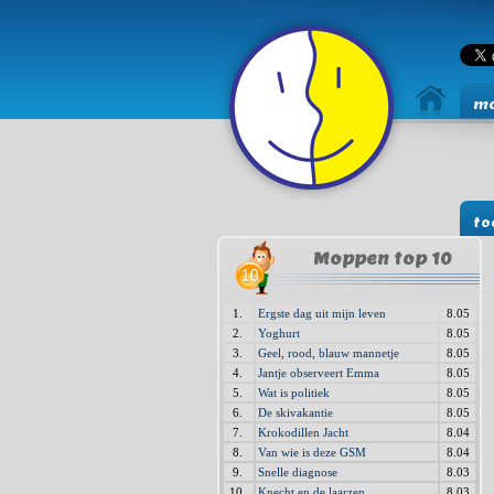
mo
to
Moppen top 10
1.
Ergste dag uit mijn leven
8.05
2.
Yoghurt
8.05
3.
Geel, rood, blauw mannetje
8.05
4.
Jantje observeert Emma
8.05
5.
Wat is politiek
8.05
6.
De skivakantie
8.05
7.
Krokodillen Jacht
8.04
8.
Van wie is deze GSM
8.04
9.
Snelle diagnose
8.03
10.
Knecht en de laarzen
8.03