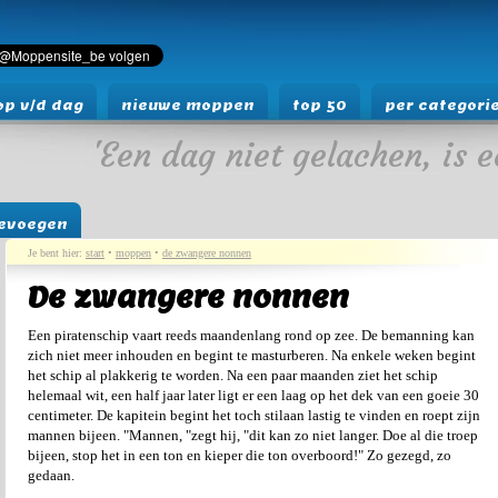
p v/d dag
nieuwe moppen
top 50
per categori
'Een dag niet gelachen, is e
evoegen
Je bent hier:
start
•
moppen
•
de zwangere nonnen
De zwangere nonnen
Een piratenschip vaart reeds maandenlang rond op zee. De bemanning kan
zich niet meer inhouden en begint te masturberen. Na enkele weken begint
het schip al plakkerig te worden. Na een paar maanden ziet het schip
helemaal wit, een half jaar later ligt er een laag op het dek van een goeie 30
centimeter. De kapitein begint het toch stilaan lastig te vinden en roept zijn
mannen bijeen. "Mannen, "zegt hij, "dit kan zo niet langer. Doe al die troep
bijeen, stop het in een ton en kieper die ton overboord!" Zo gezegd, zo
gedaan.