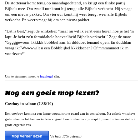
De stotteraar komt terug op maandagochtend, en krijgt een flinke partij
Bijbels mee. Om twaalf uur komt hij terug: alle Bijbels verkocht. Hij vraagt
om een nieuw pakket. Om vier uur komt hij weer terug: weer alle Bijbels
verkocht. En weer vraagt hij om een nieuw pakket.
"Dat is best," zegt de winkelier, "maar nu wil ik eerst eens horen hoe je het 'm
lapt. Je hebt zo'n formidabele hoeveelheid Bijbels verkocht!" Zegt de man:
"Gggggewoon. Ikkkkk bbbbbel aan. Er ddddoet iemand open. En dddddan
vraag ik:`Wwwwwilt u een Bbbbbijbel kkkkkopen? Of mmmmmoet ik 'm
voorlezen?"
Om te stemmen moet je
ingelogd
zijn.
Nog een goeie mop lezen?
Cowboy in saloon (7.38/10)
Een cowboy komt na een lange woestijnrit te paard aan in een saloon. Na enkele whiskeys
gedronken te hebben en in feite al goed beschonken te zijn stapt hij naar buiten en stelt tot
grote ergernis vas...
Mop verder lezen
(Je hebt 17% gelezen)