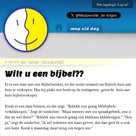
Niet ingelogd. Log in?
mop v/d dag
Je bent hier:
start
•
moppen
•
wilt u een bijbel??
Wilt u een bijbel??
Er is een man met een Bijbelwinkel, en die zoekt iemand om Bijbels huis aan
huis te verkopen. Dus hij plakt een bord op de etalageruit: gezocht: huis aan
huis bijbelverkoper.
Komt er een man binnen, en die zegt: "Ikkkkk zou graag bbbbijbels
verkkkkopen." Zegt de winkelier: "Maar meneer, met uw spraakgebrek, zou u
dat nu wel doen?" "Ikkkkk zou ttttoch graag een kkkkans kkkkkrijgen." "Nou
ja," zegt de winkelier, "ik wil iedereen een kans geven, dus dan geef ik u ook
een kans. Komt u maandag maar terug om negen uur."