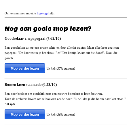
Om te stemmen moet je
ingelogd
zijn.
Nog een goeie mop lezen?
Goochelaar z'n papegaai (7.62/10)
Een goochelaar zit op een cruise schip en doet allerlei trucjes. Maar elke keer zegt een
papegaai: "De kaart zit in je broekzak!" of "Dat konijn kwam uit die doos!". Nou, die
gooch...
Mop verder lezen
(Je hebt 37% gelezen)
Bomen laten staan aub (6.53/10)
Een boer besloot om eindelijk eens een nieuwe boerderij te laten bouwen.
Toen de architect kwam om te bouwen zei de boer: "Ik wil dat je die boom daar laat staan."
"Ok�&...
Mop verder lezen
(Je hebt 26% gelezen)