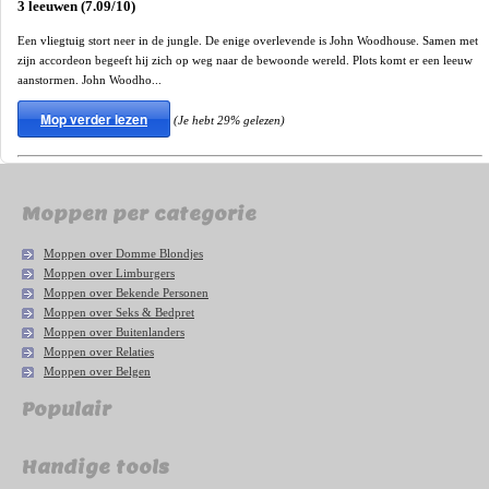
3 leeuwen (7.09/10)
Een vliegtuig stort neer in de jungle. De enige overlevende is John Woodhouse. Samen met
zijn accordeon begeeft hij zich op weg naar de bewoonde wereld. Plots komt er een leeuw
aanstormen. John Woodho...
Mop verder lezen
(Je hebt 29% gelezen)
Moppen per categorie
Moppen over Domme Blondjes
Moppen over Limburgers
Moppen over Bekende Personen
Moppen over Seks & Bedpret
Moppen over Buitenlanders
Moppen over Relaties
Moppen over Belgen
Populair
Handige tools