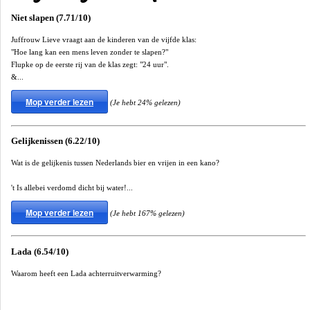
Niet slapen (7.71/10)
Juffrouw Lieve vraagt aan de kinderen van de vijfde klas:
"Hoe lang kan een mens leven zonder te slapen?"
Flupke op de eerste rij van de klas zegt: "24 uur".
&...
Mop verder lezen
(Je hebt 24% gelezen)
Gelijkenissen (6.22/10)
Wat is de gelijkenis tussen Nederlands bier en vrijen in een kano?
't Is allebei verdomd dicht bij water!...
Mop verder lezen
(Je hebt 167% gelezen)
Lada (6.54/10)
Waarom heeft een Lada achterruitverwarming?