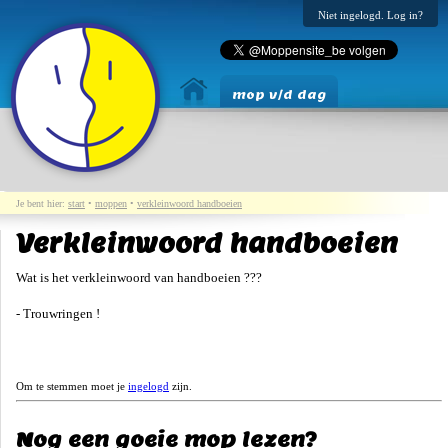
Niet ingelogd. Log in?
mop v/d dag
Je bent hier:
start
•
moppen
•
verkleinwoord handboeien
Verkleinwoord handboeien
Wat is het verkleinwoord van handboeien ???
- Trouwringen !
Om te stemmen moet je
ingelogd
zijn.
Nog een goeie mop lezen?