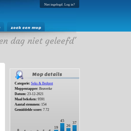
Niet ingelogd. Log in?
e
zoek een mop
en dag niet geleefd'
Mop details
Categorie:
Seks & Bedpret
Moppentapper:
Beaverke
Datum:
23-12-2021
Maal bekeken:
9591
Aantal stemmen:
154
Gemiddelde score:
7.72
45
37
26
19
8
6