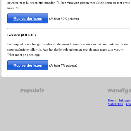
geweest, zegt hij tegen zijn moeder: "Ik heb vrouwen gezien met kleine tieten en met grote
tieten."<...
Mop verder lezen
(Je hebt 30% gelezen)
Geesten (8.01/10)
Een koppel is aan het golf spelen op de meest luxueuze court van het land, midden in een
superexclusieve villawijk. Aan het derde hole gekomen zegt de man tegen zijn vrouw:
"Hier moet ge goed opp...
Mop verder lezen
(Je hebt 7% gelezen)
Populair
Handige
Home
-
Inlogge
Statistieken
-
Ove