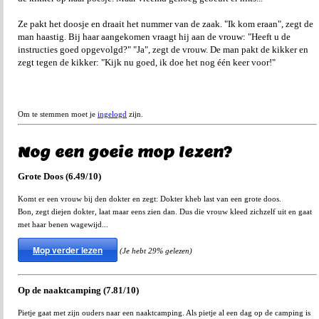
Ze pakt het doosje en draait het nummer van de zaak. "Ik kom eraan", zegt de
man haastig. Bij haar aangekomen vraagt hij aan de vrouw: "Heeft u de
instructies goed opgevolgd?" "Ja", zegt de vrouw. De man pakt de kikker en
zegt tegen de kikker: "Kijk nu goed, ik doe het nog één keer voor!"
Om te stemmen moet je
ingelogd
zijn.
Nog een goeie mop lezen?
Grote Doos (6.49/10)
Komt er een vrouw bij den dokter en zegt: Dokter kheb last van een grote doos.
Bon, zegt diejen dokter, laat maar eens zien dan. Dus die vrouw kleed zichzelf uit en gaat
met haar benen wagewijd...
Mop verder lezen
(Je hebt 29% gelezen)
Op de naaktcamping (7.81/10)
Pietje gaat met zijn ouders naar een naaktcamping. Als pietje al een dag op de camping is