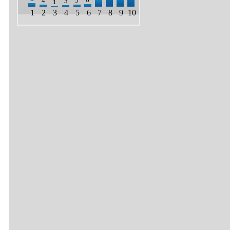
4
5
3
1
1
2
3
4
5
6
7
8
9
10