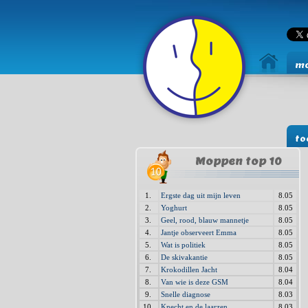
mo
to
Moppen top 10
1.
Ergste dag uit mijn leven
8.05
2.
Yoghurt
8.05
3.
Geel, rood, blauw mannetje
8.05
4.
Jantje observeert Emma
8.05
5.
Wat is politiek
8.05
6.
De skivakantie
8.05
7.
Krokodillen Jacht
8.04
8.
Van wie is deze GSM
8.04
9.
Snelle diagnose
8.03
10.
Knecht en de laarzen
8.03