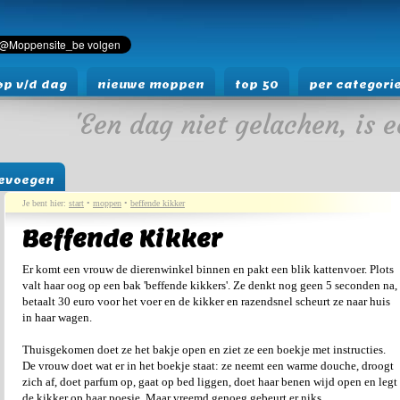
p v/d dag
nieuwe moppen
top 50
per categori
'Een dag niet gelachen, is e
evoegen
Je bent hier:
start
•
moppen
•
beffende kikker
Beffende Kikker
Er komt een vrouw de dierenwinkel binnen en pakt een blik kattenvoer. Plots
valt haar oog op een bak 'beffende kikkers'. Ze denkt nog geen 5 seconden na,
betaalt 30 euro voor het voer en de kikker en razendsnel scheurt ze naar huis
in haar wagen.
Thuisgekomen doet ze het bakje open en ziet ze een boekje met instructies.
De vrouw doet wat er in het boekje staat: ze neemt een warme douche, droogt
zich af, doet parfum op, gaat op bed liggen, doet haar benen wijd open en legt
de kikker op haar poesje. Maar vreemd genoeg gebeurt er niks...