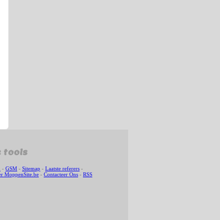
 tools
n
-
GSM
-
Sitemap
-
Laatste referers
-
r MoppenSite.be
-
Contacteer Ons
-
RSS