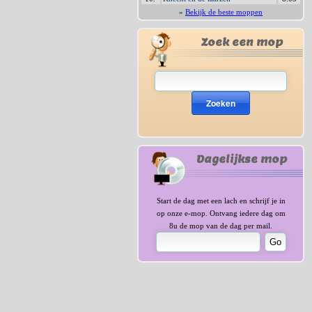
»
Bekijk de beste moppen
Zoek een mop
Zoeken
Dagelijkse mop
Start de dag met een lach en schrijf je in
op onze e-mop. Ontvang iedere dag om
8u de mop van de dag per mail.