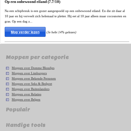
Op een onbewoond eiland (7.7/10)
Na een schipbreuk is een gozer aangespoeld op een onbewoond eiland. En die zit daar al
10 jaar en hij verveelt zich helemaal te pletter. Hij eet al 10 jaar alleen maar cocosnoten en
gras. Op een dag z...
Mop verder lezen
(Je hebt 14% gelezen)
Moppen per categorie
Moppen over Domme Blondjes
Moppen over Limburgers
Moppen over Bekende Personen
Moppen over Seks & Bedpret
Moppen over Buitenlanders
Moppen over Relaties
Moppen over Belgen
Populair
Handige tools