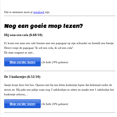
Om te stemmen moet je
ingelogd
zijn.
Nog een goeie mop lezen?
Hij wou een cola (6.68/10)
Er komt een man een cafe binnen met een papegaai op zijn schouder en besteld een biertje.
Direct roept de papegaai "ik wil een cola, ik wil een cola".
De man reageert er niet...
Mop verder lezen
(Je hebt 24% gelezen)
De 3 kuikentjes (6.52/10)
Jantje loopt door het bos. Opeens ziet hij een klein kuikentje lopen dat helemaal onder de
stront zit. Hij pakt een pakje waar nog 3 zakdoekjes in zitten en maakt met 1 zakdoekje het
kuikentje schoon,...
Mop verder lezen
(Je hebt 24% gelezen)