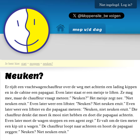
Niet ingelogd. Log in?
mop v/d dag
Je bent hier:
start
•
moppen
•
neuken?
Neuken?
Er rijdt een vrachtwagenchauffeur over de weg met achterin een lading kippen
en in de cabine een papagaai. Even later staat er een meisje te liften. Ze mag
mee, maar de chauffeur vraagt meteen:" Neuken?" Het meisje zegt nee. "Niet
neuken eruit." Even later weer een liftster. "Neuken? Niet neuken eruit." Even
later weer een liftster en die papagaai meteen: "Neuken, niet neuken eruit." Die
chauffeur denkt dat moet ik mooi niet hebben en doet die papagaai achterin.
Even later moet de wagen stoppen en een agent zegt:" Er valt om de tien meter
een kip uit u wagen." De chauffeur loopt naar achteren en hoort de papagaai
zeggen:" Neuken? Niet neuken eruit."