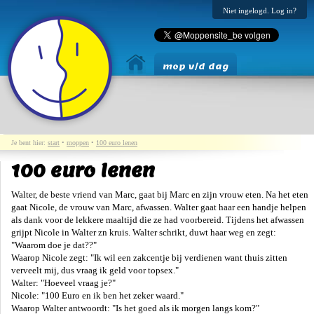
Niet ingelogd. Log in?
mop v/d dag
Je bent hier:
start
•
moppen
•
100 euro lenen
100 euro lenen
Walter, de beste vriend van Marc, gaat bij Marc en zijn vrouw eten. Na het eten
gaat Nicole, de vrouw van Marc, afwassen. Walter gaat haar een handje helpen
als dank voor de lekkere maaltijd die ze had voorbereid. Tijdens het afwassen
grijpt Nicole in Walter zn kruis. Walter schrikt, duwt haar weg en zegt:
"Waarom doe je dat??"
Waarop Nicole zegt: "Ik wil een zakcentje bij verdienen want thuis zitten
verveelt mij, dus vraag ik geld voor topsex."
Walter: "Hoeveel vraag je?"
Nicole: "100 Euro en ik ben het zeker waard."
Waarop Walter antwoordt: "Is het goed als ik morgen langs kom?"