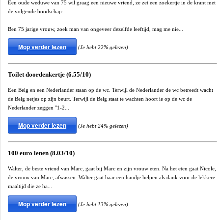
Een oude weduwe van 75 wil graag een nieuwe vriend, ze zet een zoekertje in de krant met
de volgende boodschap:
Ben 75 jarige vrouw, zoek man van ongeveer dezelfde leeftijd, mag me nie...
Mop verder lezen
(Je hebt 22% gelezen)
Toilet doordenkertje (6.55/10)
Een Belg en een Nederlander staan op de wc. Terwijl de Nederlander de wc betreedt wacht
de Belg netjes op zijn beurt. Terwijl de Belg staat te wachten hoort ie op de wc de
Nederlander zeggen "1-2...
Mop verder lezen
(Je hebt 24% gelezen)
100 euro lenen (8.03/10)
Walter, de beste vriend van Marc, gaat bij Marc en zijn vrouw eten. Na het eten gaat Nicole,
de vrouw van Marc, afwassen. Walter gaat haar een handje helpen als dank voor de lekkere
maaltijd die ze ha...
Mop verder lezen
(Je hebt 13% gelezen)