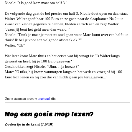
Nicole: "t Is goed kom maar om half 3."
De volgende dag gaat de bel precies om half 3, Nicole doet open en daar staat
Walter. Walter geeft haar 100 Euro en ze gaan naar de slaapkamer. Na 2 uur
zwaar van katoen gegeven te hebben, kleden ze zich aan en zegt Walter:
"Jezus jij bent het geld meer dan waard !"
Nicole: "Dank je maar je moet nu snel gaan want Marc komt over een half uur
thuis! Ik bel je voor een volgende afspraak ok ?"
Walter: "Ok"
Wat later komt Marc thuis en het eerste wat hij vraagt is: "Is Walter langs
geweest en heeft hij je 100 Euro gegeven? "
Geschrokken zegt Nicole: "Uhm. . . ja hoezo ?"
Marc: "O niks, hij kwam vanmorgen langs op het werk en vroeg of hij 100
Euro kon lenen en hij zou die vanmiddag aan jou terug geven..."
Om te stemmen moet je
ingelogd
zijn.
Nog een goeie mop lezen?
Zoekertje in de krant (7.6/10)