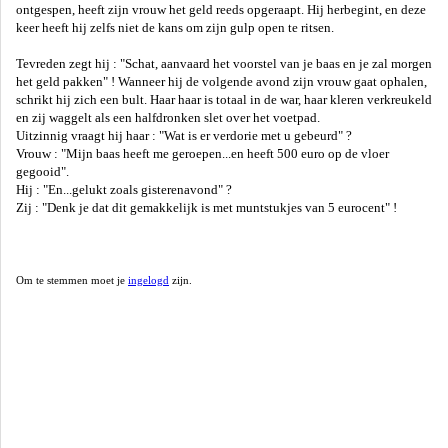
ontgespen, heeft zijn vrouw het geld reeds opgeraapt. Hij herbegint, en deze
keer heeft hij zelfs niet de kans om zijn gulp open te ritsen.
Tevreden zegt hij : "Schat, aanvaard het voorstel van je baas en je zal morgen
het geld pakken" ! Wanneer hij de volgende avond zijn vrouw gaat ophalen,
schrikt hij zich een bult. Haar haar is totaal in de war, haar kleren verkreukeld
en zij waggelt als een halfdronken slet over het voetpad.
Uitzinnig vraagt hij haar : "Wat is er verdorie met u gebeurd" ?
Vrouw : "Mijn baas heeft me geroepen...en heeft 500 euro op de vloer
gegooid".
Hij : "En...gelukt zoals gisterenavond" ?
Zij : "Denk je dat dit gemakkelijk is met muntstukjes van 5 eurocent" !
Om te stemmen moet je
ingelogd
zijn.