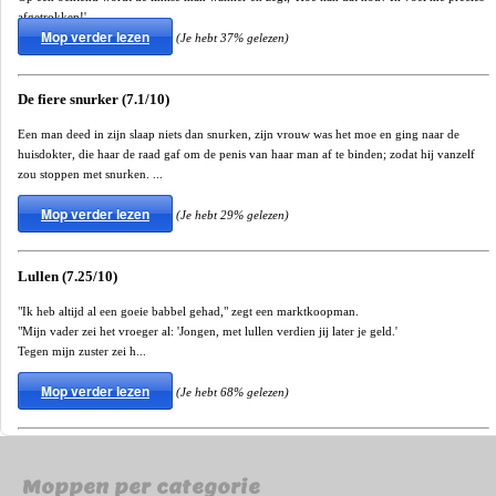
afgetrokken!'
Mop verder lezen
(Je hebt 37% gelezen)
De fiere snurker (7.1/10)
Een man deed in zijn slaap niets dan snurken, zijn vrouw was het moe en ging naar de
huisdokter, die haar de raad gaf om de penis van haar man af te binden; zodat hij vanzelf
zou stoppen met snurken. ...
Mop verder lezen
(Je hebt 29% gelezen)
Lullen (7.25/10)
"Ik heb altijd al een goeie babbel gehad," zegt een marktkoopman.
"Mijn vader zei het vroeger al: 'Jongen, met lullen verdien jij later je geld.'
Tegen mijn zuster zei h...
Mop verder lezen
(Je hebt 68% gelezen)
Moppen per categorie