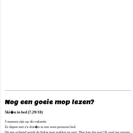
Nog een goeie mop lezen?
Ski�n in bed (7.29/10)
3 mannen zijn op ski-vakantie
Ze slapen met z'n drie�n in een twee-persoons bed.
Op een ochtend wordt de linkse man wakker en zegt; 'Hoe kan dat nou? Ik voel me precies