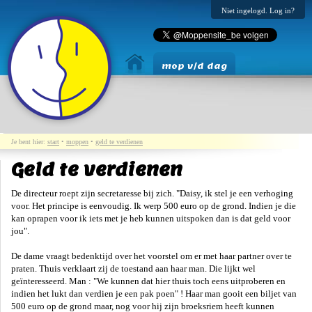
Niet ingelogd. Log in?
mop v/d dag
Je bent hier:
start
•
moppen
•
geld te verdienen
Geld te verdienen
De directeur roept zijn secretaresse bij zich. "Daisy, ik stel je een verhoging
voor. Het principe is eenvoudig. Ik werp 500 euro op de grond. Indien je die
kan oprapen voor ik iets met je heb kunnen uitspoken dan is dat geld voor
jou".
De dame vraagt bedenktijd over het voorstel om er met haar partner over te
praten. Thuis verklaart zij de toestand aan haar man. Die lijkt wel
geïnteresseerd. Man : "We kunnen dat hier thuis toch eens uitproberen en
indien het lukt dan verdien je een pak poen" ! Haar man gooit een biljet van
500 euro op de grond maar, nog voor hij zijn broeksriem heeft kunnen