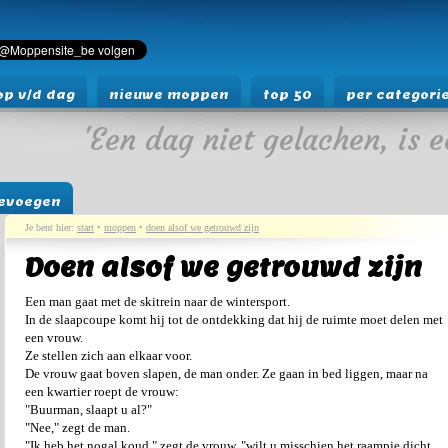
p v/d dag
nieuwe moppen
top 50
per categori
'Een dag niet gelachen, is e
evoegen
Je bent hier:
start
•
moppen
•
doen alsof we getrouwd zijn
Doen alsof we getrouwd zijn
Een man gaat met de skitrein naar de wintersport.
In de slaapcoupe komt hij tot de ontdekking dat hij de ruimte moet delen met
een vrouw.
Ze stellen zich aan elkaar voor.
De vrouw gaat boven slapen, de man onder. Ze gaan in bed liggen, maar na
een kwartier roept de vrouw:
"Buurman, slaapt u al?"
"Nee," zegt de man.
"Ik heb het nogal koud," zegt de vrouw, "wilt u misschien het raampje dicht