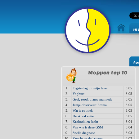
mo
to
Moppen top 10
1.
Ergste dag uit mijn leven
8.05
2.
Yoghurt
8.05
3.
Geel, rood, blauw mannetje
8.05
4.
Jantje observeert Emma
8.05
5.
Wat is politiek
8.05
6.
De skivakantie
8.05
7.
Krokodillen Jacht
8.04
8.
Van wie is deze GSM
8.04
9.
Snelle diagnose
8.03
10.
Knecht en de laarzen
8.03