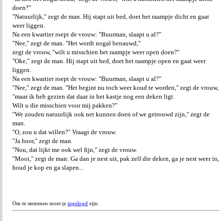
doen?"
"Natuurlijk," zegt de man. Hij stapt uit bed, doet het raampje dicht en gaat
weer liggen.
Na een kwartier roept de vrouw: "Buurman, slaapt u al?"
"Nee," zegt de man. "Het wordt nogal benauwd,"
zegt de vrouw, "wilt u misschien het raampje weer open doen?"
"Oke," zegt de man. Hij stapt uit bed, doet het raampje open en gaat weer
liggen.
Na een kwartier roept de vrouw: "Buurman, slaapt u al?"
"Nee," zegt de man. "Het begint nu toch weer koud te worden," zegt de vrouw,
"maar ik heb gezien dat daar in het kastje nog een deken ligt.
Wilt u die misschien voor mij pakken?"
"We zouden natuurlijk ook net kunnen doen of we getrouwd zijn," zegt de
man.
"O, zou u dat willen?" Vraagt de vrouw.
"Ja hoor," zegt de man.
"Nou, dat lijkt me ook wel fijn," zegt de vrouw.
"Mooi," zegt de man: Ga dan je nest uit, pak zelf die deken, ga je nest weer in,
houd je kop en ga slapen...
Om te stemmen moet je
ingelogd
zijn.