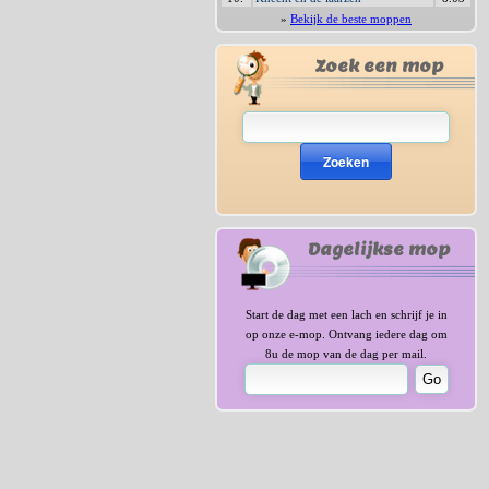
»
Bekijk de beste moppen
Zoek een mop
Zoeken
Dagelijkse mop
Start de dag met een lach en schrijf je in
op onze e-mop. Ontvang iedere dag om
8u de mop van de dag per mail.