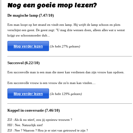
Nog een goeie mop lezen?
De magische lamp (7.47/10)
Een man loopt op het strand en vindt een lamp. Hij wrijft de lamp schoon en plots
verschijnt een geest. De geest zegt: "U mag drie wensen doen, alleen alles wat u wenst
krijgt uw schoonmoeder dub...
Mop verder lezen
(Je hebt 27% gelezen)
Succesvol (6.22/10)
Een succesvolle man is een man die meer kan verdienen dan zijn vrouw kan opdoen.
Een succesvolle vrouw is een vrouw die zo'n man kan vinden....
Mop verder lezen
(Je hebt 129% gelezen)
Koppel in conversatie (7.46/10)
ZIJ : Als ik nu stierf, zou jij opnieuw trouwen ?
HIJ : Nee. Natuurlijk niet!
ZIJ : Nee ? Waarom ? Hou je er niet van getrouwd te zijn ?