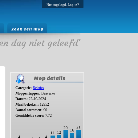
Niet ingelogd. Log in?
e
zoek een mop
en dag niet geleefd'
Mop details
Categorie:
Relaties
Moppentapper:
Beaverke
Datum:
22-10-2024
Maal bekeken:
12952
Aantal stemmen:
90
Gemiddelde score:
7.72
21
20
16
12
11
4
4