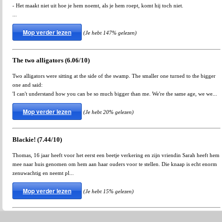
- Het maakt niet uit hoe je hem noemt, als je hem roept, komt hij toch niet.
...
Mop verder lezen
(Je hebt 147% gelezen)
The two alligators (6.06/10)
Two alligators were sitting at the side of the swamp. The smaller one turned to the bigger
one and said:
'I can't understand how you can be so much bigger than me. We're the same age, we we...
Mop verder lezen
(Je hebt 20% gelezen)
Blackie! (7.44/10)
Thomas, 16 jaar heeft voor het eerst een beetje verkering en zijn vriendin Sarah heeft hem
mee naar huis genomen om hem aan haar ouders voor te stellen. Die knaap is echt enorm
zenuwachtig en neemt pl...
Mop verder lezen
(Je hebt 15% gelezen)