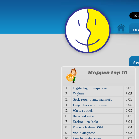
mo
to
Moppen top 10
1.
Ergste dag uit mijn leven
8.05
2.
Yoghurt
8.05
3.
Geel, rood, blauw mannetje
8.05
4.
Jantje observeert Emma
8.05
5.
Wat is politiek
8.05
6.
De skivakantie
8.05
7.
Krokodillen Jacht
8.04
8.
Van wie is deze GSM
8.04
9.
Snelle diagnose
8.03
10.
Knecht en de laarzen
8.03