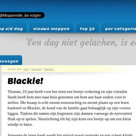
p v/d dag
nieuwe moppen
top 50
per categori
'Een dag niet gelachen, is e
evoegen
Je bent hier:
start
•
moppen
•
blackie!
Blackie!
Thomas, 16 jaar heeft voor het eerst een beetje verkering en zijn vriendin
Sarah heeft hem mee naar huis genomen om hem aan haar ouders voor te
stellen. Die knaap is echt enorm zenuwachtig en neemt plaats op een leren
bankstel en Blackie, de hond van de familie gaat behaaglijk op zijn voeten
liggen. Tijdens dit samen zijn beginnen zijn darmen vanwege de nervositeit
flink op te spelen. Voorzichting tilt hij zijn kont een beetje op om een klein
windje te laten.
Vanwege de leren bank wordt het geluid nogal versterkt en een scheet klinkt