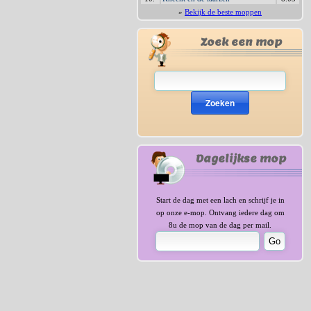
»
Bekijk de beste moppen
Zoek een mop
Zoeken
Dagelijkse mop
Start de dag met een lach en schrijf je in
op onze e-mop. Ontvang iedere dag om
8u de mop van de dag per mail.