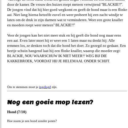
door de kamer. De vrouw des huizes roept meteen verwijtend ''BLACKIE!!''.
De jongen vind dat hij hier goed wegkomt en geeft de hond maar is een flinke
aai. Niet lang hierna hetzelfe euvel en weer probeert hij een zacht windje te
laten om de druk in zijn darmen wat te verminderen. Weer een grote knaller
en moeders roept weer meteen'' BLACKIE!!''
Voor de jongen kan het niet meer stuk en hij geeft die hond nog maar eens
een aai. Even later moet hij er weer een 1 laten maar nu denkt hij: Alle
remmen los, ze denken toch dat die hond het doet. Zo gezegd zo gedaan. Een
beetje schuin hangend laat hij een flinke knaller, waarop die moeder zegt:
BLACKIE, NOU WAARSCHUW IK NIET MEER!! WEG BIJ DIE
KAKKEBROEK, VOORDAT HIJ JE HELEMAAL ONDER SCHIJT.
Om te stemmen moet je
ingelogd
zijn.
Nog een goeie mop lezen?
Hond (7/10)
Hoe noem je een hond zonder poten?