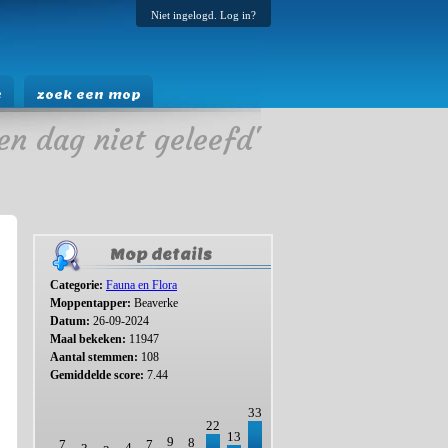
Niet ingelogd. Log in?
e
zoek een mop
en dag niet geleefd'
Mop details
Categorie:
Fauna en Flora
Moppentapper:
Beaverke
Datum:
26-09-2024
Maal bekeken:
11947
Aantal stemmen:
108
Gemiddelde score:
7.44
33
22
13
9
8
7
7
4