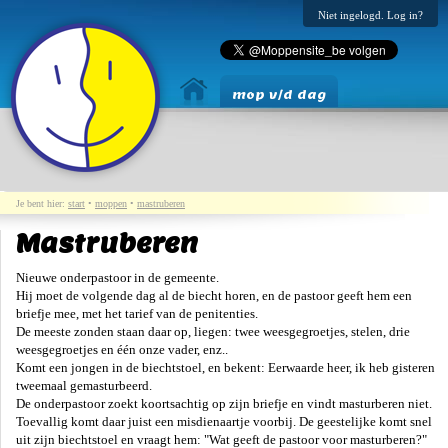
Niet ingelogd. Log in?
mop v/d dag
Je bent hier:
start
•
moppen
•
mastruberen
Mastruberen
Nieuwe onderpastoor in de gemeente.
Hij moet de volgende dag al de biecht horen, en de pastoor geeft hem een
briefje mee, met het tarief van de penitenties.
De meeste zonden staan daar op, liegen: twee weesgegroetjes, stelen, drie
weesgegroetjes en één onze vader, enz..
Komt een jongen in de biechtstoel, en bekent: Eerwaarde heer, ik heb gisteren
tweemaal gemasturbeerd.
De onderpastoor zoekt koortsachtig op zijn briefje en vindt masturberen niet.
Toevallig komt daar juist een misdienaartje voorbij. De geestelijke komt snel
uit zijn biechtstoel en vraagt hem: "Wat geeft de pastoor voor masturberen?"