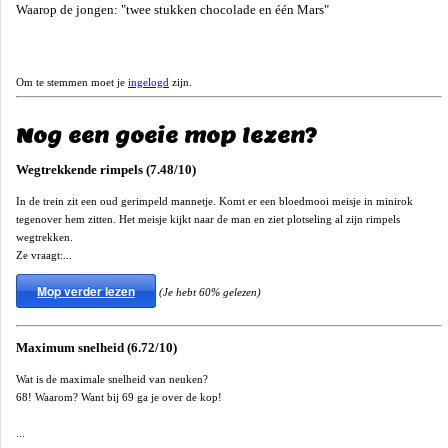
Waarop de jongen: "twee stukken chocolade en één Mars"
Om te stemmen moet je
ingelogd
zijn.
Nog een goeie mop lezen?
Wegtrekkende rimpels (7.48/10)
In de trein zit een oud gerimpeld mannetje. Komt er een bloedmooi meisje in minirok
tegenover hem zitten. Het meisje kijkt naar de man en ziet plotseling al zijn rimpels
wegtrekken.
Ze vraagt:...
Mop verder lezen
(Je hebt 60% gelezen)
Maximum snelheid (6.72/10)
Wat is de maximale snelheid van neuken?
68! Waarom? Want bij 69 ga je over de kop!
...