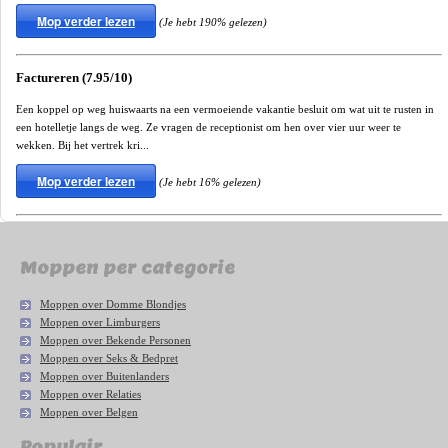
Mop verder lezen
(Je hebt 190% gelezen)
Factureren (7.95/10)
Een koppel op weg huiswaarts na een vermoeiende vakantie besluit om wat uit te rusten in
een hotelletje langs de weg. Ze vragen de receptionist om hen over vier uur weer te
wekken. Bij het vertrek kri...
Mop verder lezen
(Je hebt 16% gelezen)
Moppen per categorie
Moppen over Domme Blondjes
Moppen over Limburgers
Moppen over Bekende Personen
Moppen over Seks & Bedpret
Moppen over Buitenlanders
Moppen over Relaties
Moppen over Belgen
Populair