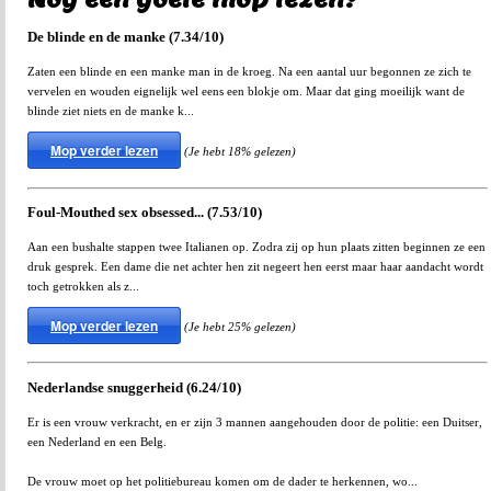
De blinde en de manke (7.34/10)
Zaten een blinde en een manke man in de kroeg. Na een aantal uur begonnen ze zich te
vervelen en wouden eignelijk wel eens een blokje om. Maar dat ging moeilijk want de
blinde ziet niets en de manke k...
Mop verder lezen
(Je hebt 18% gelezen)
Foul-Mouthed sex obsessed... (7.53/10)
Aan een bushalte stappen twee Italianen op. Zodra zij op hun plaats zitten beginnen ze een
druk gesprek. Een dame die net achter hen zit negeert hen eerst maar haar aandacht wordt
toch getrokken als z...
Mop verder lezen
(Je hebt 25% gelezen)
Nederlandse snuggerheid (6.24/10)
Er is een vrouw verkracht, en er zijn 3 mannen aangehouden door de politie: een Duitser,
een Nederland en een Belg.
De vrouw moet op het politiebureau komen om de dader te herkennen, wo...