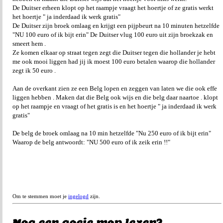
De Duitser erheen klopt op het raampje vraagt het hoertje of ze gratis werkt
het hoertje " ja inderdaad ik werk gratis"
De Duitser zijn broek omlaag en krijgt een pijpbeurt na 10 minuten hetzelfde
"NU 100 euro of ik bijt erin" De Duitser vlug 100 euro uit zijn broekzak en
smeert hem .
Ze komen elkaar op straat tegen zegt die Duitser tegen die hollander je hebt
me ook mooi liggen had jij ik moest 100 euro betalen waarop die hollander
zegt ik 50 euro .
Aan de overkant zien ze een Belg lopen en zeggen van laten we die ook effe
liggen hebben . Maken dat die Belg ook wijs en die belg daar naartoe . klopt
op het raampje en vraagt of het gratis is en het hoertje " ja inderdaad ik werk
gratis"
De belg de broek omlaag na 10 min hetzelfde "Nu 250 euro of ik bijt erin"
Waarop de belg antwoordt: "NU 500 euro of ik zeik erin !!"
Om te stemmen moet je
ingelogd
zijn.
Nog een goeie mop lezen?