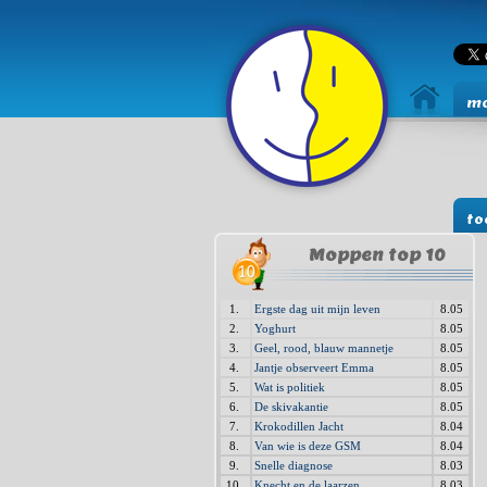
mo
to
Moppen top 10
1.
Ergste dag uit mijn leven
8.05
2.
Yoghurt
8.05
3.
Geel, rood, blauw mannetje
8.05
4.
Jantje observeert Emma
8.05
5.
Wat is politiek
8.05
6.
De skivakantie
8.05
7.
Krokodillen Jacht
8.04
8.
Van wie is deze GSM
8.04
9.
Snelle diagnose
8.03
10.
Knecht en de laarzen
8.03