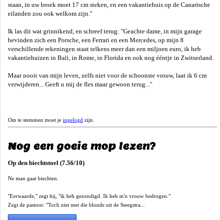
staan, in uw broek moet 17 cm steken, en een vakantiehuis op de Canarische
eilanden zou ook welkom zijn."
Ik las dit wat grinnikend, en schreef terug: "Geachte dame, in mijn garage
bevinden zich een Porsche, een Ferrari en een Mercedes, op mijn 8
verschillende rekeningen staat telkens meer dan een miljoen euro, ik heb
vakantiehuizen in Bali, in Rome, in Florida en ook nog ééntje in Zwitserland.
Maar nooit van mijn leven, zelfs niet voor de schoonste vrouw, laat ik 6 cm
verwijderen... Geeft u mij de fles maar gewoon terug..."
Om te stemmen moet je
ingelogd
zijn.
Nog een goeie mop lezen?
Op den biechtstoel (7.56/10)
Ne man gaat biechten.
"Eerwaarde," zegt hij, "ik heb gezondigd. Ik heb m'n vrouw bedrogen."
Zegt de pastoor: "Toch niet met die blonde uit de Steegstra...