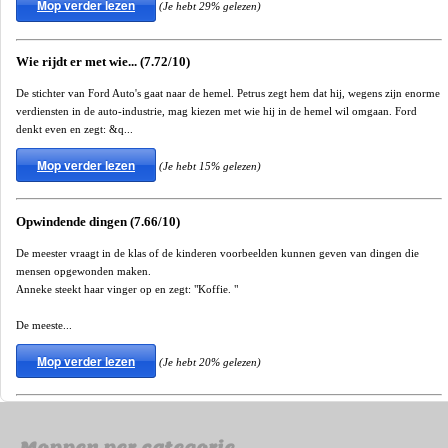
Mop verder lezen
(Je hebt 29% gelezen)
Wie rijdt er met wie... (7.72/10)
De stichter van Ford Auto's gaat naar de hemel. Petrus zegt hem dat hij, wegens zijn enorme
verdiensten in de auto-industrie, mag kiezen met wie hij in de hemel wil omgaan. Ford
denkt even en zegt: &q...
Mop verder lezen
(Je hebt 15% gelezen)
Opwindende dingen (7.66/10)
De meester vraagt in de klas of de kinderen voorbeelden kunnen geven van dingen die
mensen opgewonden maken.
Anneke steekt haar vinger op en zegt: "Koffie. "
De meeste...
Mop verder lezen
(Je hebt 20% gelezen)