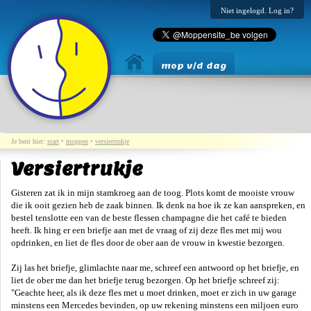
Niet ingelogd. Log in?
mop v/d dag
Je bent hier:
start
•
moppen
•
versiertrukje
Versiertrukje
Gisteren zat ik in mijn stamkroeg aan de toog. Plots komt de mooiste vrouw
die ik ooit gezien heb de zaak binnen. Ik denk na hoe ik ze kan aanspreken, en
bestel tenslotte een van de beste flessen champagne die het café te bieden
heeft. Ik hing er een briefje aan met de vraag of zij deze fles met mij wou
opdrinken, en liet de fles door de ober aan de vrouw in kwestie bezorgen.
Zij las het briefje, glimlachte naar me, schreef een antwoord op het briefje, en
liet de ober me dan het briefje terug bezorgen. Op het briefje schreef zij:
"Geachte heer, als ik deze fles met u moet drinken, moet er zich in uw garage
minstens een Mercedes bevinden, op uw rekening minstens een miljoen euro