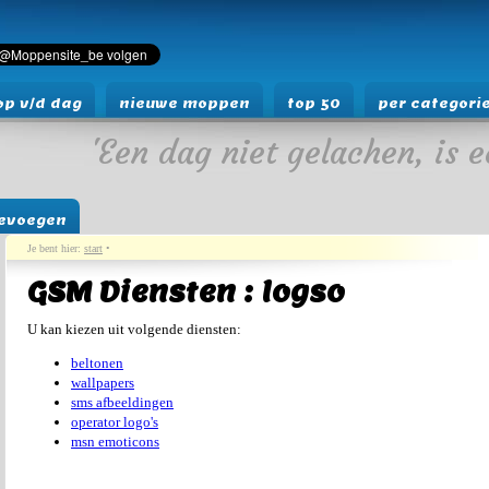
p v/d dag
nieuwe moppen
top 50
per categori
'Een dag niet gelachen, is e
evoegen
Je bent hier:
start
•
GSM Diensten : logso
U kan kiezen uit volgende diensten:
beltonen
wallpapers
sms afbeeldingen
operator logo's
msn emoticons