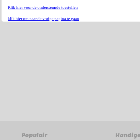
Klik hier voor de ondersteunde toestellen
klik hier om naar de vorige pagina te gaan
Populair
Handige