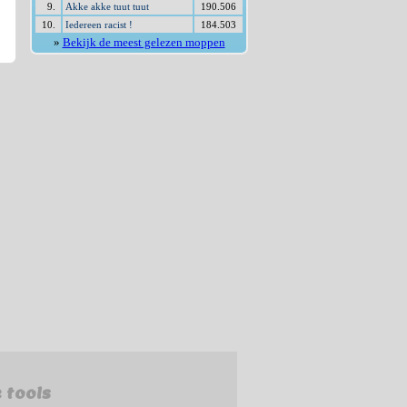
9.
Akke akke tuut tuut
190.506
10.
Iedereen racist !
184.503
»
Bekijk de meest gelezen moppen
 tools