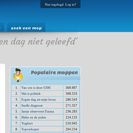
Niet ingelogd. Log in?
e
zoek een mop
en dag niet geleefd'
Populaire moppen
1.
Van wie is deze GSM
368.887
2.
Wat is politiek
308.553
3.
Ergste dag uit mijn leven
286.543
4.
Snelle diagnose
271.357
5.
Jantje observeert Emma
236.283
6.
Hitler en de joden
224.133
7.
Yoghurt
210.945
8.
Topverkoper
204.234