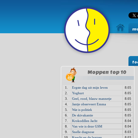
mo
to
Moppen top 10
1.
Ergste dag uit mijn leven
8.05
2.
Yoghurt
8.05
3.
Geel, rood, blauw mannetje
8.05
4.
Jantje observeert Emma
8.05
5.
Wat is politiek
8.05
6.
De skivakantie
8.05
7.
Krokodillen Jacht
8.04
8.
Van wie is deze GSM
8.04
9.
Snelle diagnose
8.03
10.
Knecht en de laarzen
8.03