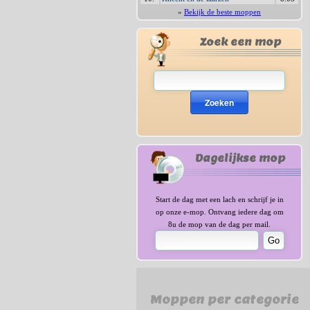
»
Bekijk de beste moppen
Zoek een mop
Zoeken
Dagelijkse mop
Start de dag met een lach en schrijf je in
op onze e-mop. Ontvang iedere dag om
8u de mop van de dag per mail.
Moppen per categorie