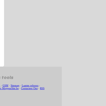
 tools
n
-
GSM
-
Sitemap
-
Laatste referers
-
r MoppenSite.be
-
Contacteer Ons
-
RSS