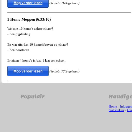
Mop verder lezen
(Je hebt 76% gelezen)
3 Homo Moppen (6.33/10)
Wat zijn 10 homo's achter elkaar?
- Een pijpleiding
En wat zijn dan 10 homo's boven op elkaar?
- Een boortoren
Er zitten 4 homo's in bad 1 laat een schee...
Mop verder lezen
(Je hebt 77% gelezen)
Populair
Handige
Home
-
Inlogge
Statistieken
-
Ove