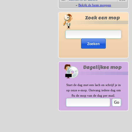
»
Bekijk de beste moppen
Zoek een mop
Zoeken
Dagelijkse mop
Start de dag met een lach en schrijf je in
op onze e-mop. Ontvang iedere dag om
8u de mop van de dag per mail.