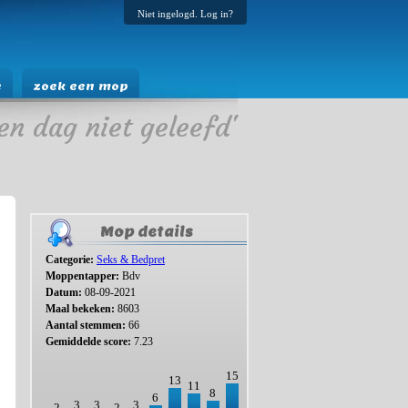
Niet ingelogd. Log in?
e
zoek een mop
en dag niet geleefd'
Mop details
Categorie:
Seks & Bedpret
Moppentapper:
Bdv
Datum:
08-09-2021
Maal bekeken:
8603
Aantal stemmen:
66
Gemiddelde score:
7.23
15
13
11
8
6
3
3
3
2
2