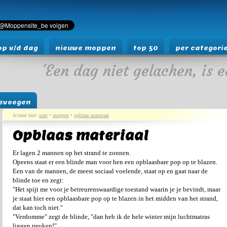
p v/d dag
nieuwe moppen
top 50
per categori
'Een dag niet gelachen, is e
evoegen
Je bent hier:
start
•
moppen
•
opblaas materiaal
Opblaas materiaal
Er lagen 2 mannen op het strand te zonnen.
Opeens staat er een blinde man voor hen een opblaasbare pop op te blazen.
Een van de mannen, de meest sociaal voelende, staat op en gaat naar de
blinde toe en zegt:
"Het spijt me voor je betreurenswaardige toestand waarin je je bevindt, maar
je staat hier een opblaasbare pop op te blazen in het midden van het strand,
dat kan toch niet."
"Verdomme" zegt de blinde, "dan heb ik de hele winter mijn luchtmatras
liggen neuken!"