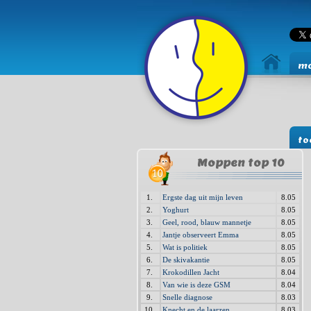
mo
to
Moppen top 10
1.
Ergste dag uit mijn leven
8.05
2.
Yoghurt
8.05
3.
Geel, rood, blauw mannetje
8.05
4.
Jantje observeert Emma
8.05
5.
Wat is politiek
8.05
6.
De skivakantie
8.05
7.
Krokodillen Jacht
8.04
8.
Van wie is deze GSM
8.04
9.
Snelle diagnose
8.03
10.
Knecht en de laarzen
8.03