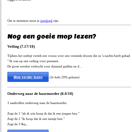
Om te stemmen moet je
ingelogd
zijn.
Nog een goeie mop lezen?
Veiling (7.17/10)
Tijdens het ontbijt vertelt een vrouw over een vreemde droom die ze 's nachts heeft gehad.
" Ik was op een veiling voor penissen.
De grote werden verkocht voor duizend gulden en d...
Mop verder lezen
(Je hebt 29% gelezen)
Onderweg naar de baarmoeder (6.4/10)
3 zaadcellen onderweg naar de baarmoeder.
Zegt de 1 "als ik win hoop ik dat ik een jongen ben."
Zegt de 2 "ik hoop dat ik een meisje ben."
Zegt de 3 &q...