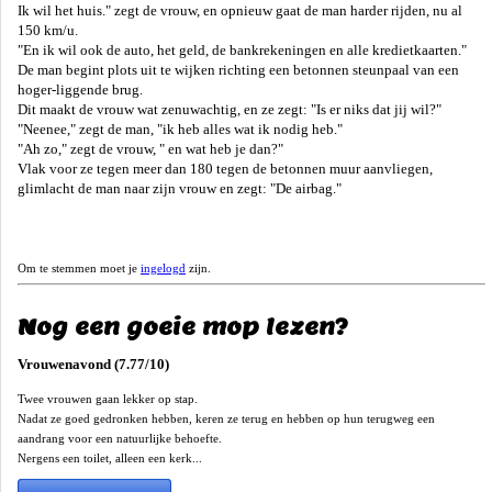
Ik wil het huis." zegt de vrouw, en opnieuw gaat de man harder rijden, nu al
150 km/u.
"En ik wil ook de auto, het geld, de bankrekeningen en alle kredietkaarten."
De man begint plots uit te wijken richting een betonnen steunpaal van een
hoger-liggende brug.
Dit maakt de vrouw wat zenuwachtig, en ze zegt: "Is er niks dat jij wil?"
"Neenee," zegt de man, "ik heb alles wat ik nodig heb."
"Ah zo," zegt de vrouw, " en wat heb je dan?"
Vlak voor ze tegen meer dan 180 tegen de betonnen muur aanvliegen,
glimlacht de man naar zijn vrouw en zegt: "De airbag."
Om te stemmen moet je
ingelogd
zijn.
Nog een goeie mop lezen?
Vrouwenavond (7.77/10)
Twee vrouwen gaan lekker op stap.
Nadat ze goed gedronken hebben, keren ze terug en hebben op hun terugweg een
aandrang voor een natuurlijke behoefte.
Nergens een toilet, alleen een kerk...