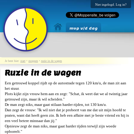
Niet ingelogd. Log in?
mop v/d dag
Je bent hier:
start
•
moppen
•
ruzie in de wagen
Ruzie in de wagen
Een getrouwd koppel rijdt op de autostrade tegen 120 km/u, de man zit aan
het stuur.
Plots kijkt zijn vrouw hem aan en zegt: "Schat, ik weet dat we al twintig jaar
getrouwd zijn, maar ik wil scheiden."
De man zegt niks, maar gaat stilaan harder rijden, tot 130 km/u.
Dan zegt de vrouw: "Ik wil niet dat je probeert van me dat uit mijn hoofd te
praten, want dat heeft geen zin. Ik heb een affaire met je beste vriend en hij is
een veel betere minnaar dan jij."
Opnieuw zegt de man niks, maar gaat harder rijden terwijl zijn woede
opborrelt."