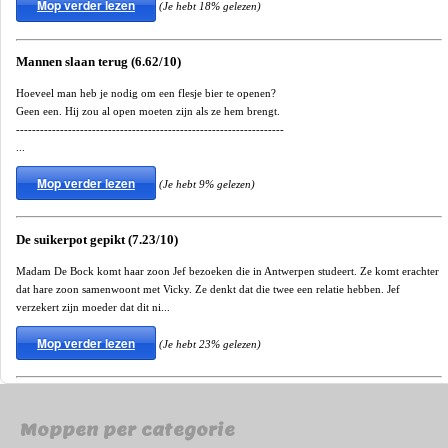
Mop verder lezen
(Je hebt 18% gelezen)
Mannen slaan terug (6.62/10)
Hoeveel man heb je nodig om een flesje bier te openen?
Geen een. Hij zou al open moeten zijn als ze hem brengt.
-------------------------------------------------------------------
...
Mop verder lezen
(Je hebt 9% gelezen)
De suikerpot gepikt (7.23/10)
Madam De Bock komt haar zoon Jef bezoeken die in Antwerpen studeert. Ze komt erachter
dat hare zoon samenwoont met Vicky. Ze denkt dat die twee een relatie hebben. Jef
verzekert zijn moeder dat dit ni...
Mop verder lezen
(Je hebt 23% gelezen)
Moppen per categorie