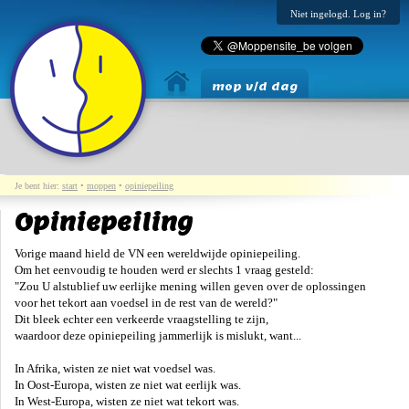
Niet ingelogd. Log in?
mop v/d dag
Je bent hier:
start
•
moppen
•
opiniepeiling
Opiniepeiling
Vorige maand hield de VN een wereldwijde opiniepeiling.
Om het eenvoudig te houden werd er slechts 1 vraag gesteld:
"Zou U alstublief uw eerlijke mening willen geven over de oplossingen
voor het tekort aan voedsel in de rest van de wereld?"
Dit bleek echter een verkeerde vraagstelling te zijn,
waardoor deze opiniepeiling jammerlijk is mislukt, want...
In Afrika, wisten ze niet wat voedsel was.
In Oost-Europa, wisten ze niet wat eerlijk was.
In West-Europa, wisten ze niet wat tekort was.