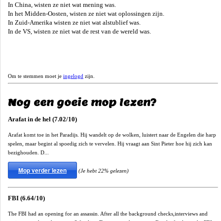
In China, wisten ze niet wat mening was.
In het Midden-Oosten, wisten ze niet wat oplossingen zijn.
In Zuid-Amerika wisten ze niet wat alstublief was.
In de VS, wisten ze niet wat de rest van de wereld was.
Om te stemmen moet je
ingelogd
zijn.
Nog een goeie mop lezen?
Arafat in de hel (7.02/10)
Arafat komt toe in het Paradijs. Hij wandelt op de wolken, luistert naar de Engelen die harp
spelen, maar begint al spoedig zich te vervelen. Hij vraagt aan Sint Pieter hoe hij zich kan
bezighouden. D...
Mop verder lezen
(Je hebt 22% gelezen)
FBI (6.64/10)
The FBI had an opening for an assassin. After all the background checks,interviews and