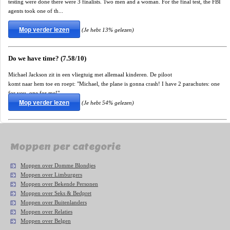
testing were done there were 3 finalists. Two men and a woman. For the final test, the FBI
agents took one of th...
Mop verder lezen
(Je hebt 13% gelezen)
Do we have time? (7.58/10)
Michael Jackson zit in een vliegtuig met allemaal kinderen. De piloot
komt naar hem toe en roept: "Michael, the plane is gonna crash! I have 2 parachutes: one
for you, one for me!"
Mop verder lezen
(Je hebt 54% gelezen)
Moppen per categorie
Moppen over Domme Blondjes
Moppen over Limburgers
Moppen over Bekende Personen
Moppen over Seks & Bedpret
Moppen over Buitenlanders
Moppen over Relaties
Moppen over Belgen