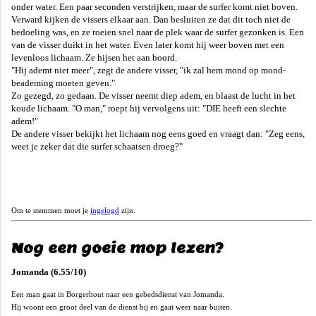
onder water. Een paar seconden verstrijken, maar de surfer komt niet boven.
Verward kijken de vissers elkaar aan. Dan besluiten ze dat dit toch niet de
bedoeling was, en ze roeien snel naar de plek waar de surfer gezonken is. Een
van de visser duikt in het water. Even later komt hij weer boven met een
levenloos lichaam. Ze hijsen het aan boord.
"Hij ademt niet meer", zegt de andere visser, "ik zal hem mond op mond-
beademing moeten geven."
Zo gezegd, zo gedaan. De visser neemt diep adem, en blaast de lucht in het
koude lichaam. "O man," roept hij vervolgens uit: "DIE heeft een slechte
adem!"
De andere visser bekijkt het lichaam nog eens goed en vraagt dan: "Zeg eens,
weet je zeker dat die surfer schaatsen droeg?"
Om te stemmen moet je
ingelogd
zijn.
Nog een goeie mop lezen?
Jomanda (6.55/10)
Een man gaat in Borgerhout naar een gebedsdienst van Jomanda.
Hij woont een groot deel van de dienst bij en gaat weer naar buiten.