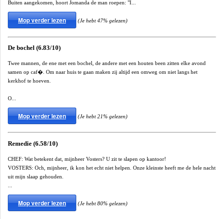
Buiten aangekomen, hoort Jomanda de man roepen: "I...
Mop verder lezen
(Je hebt 47% gelezen)
De bochel (6.83/10)
Twee mannen, de ene met een bochel, de andere met een houten been zitten elke avond
samen op caf�. Om naar huis te gaan maken zij altijd een omweg om niet langs het
kerkhof te hoeven.
O...
Mop verder lezen
(Je hebt 21% gelezen)
Remedie (6.58/10)
CHEF: Wat betekent dat, mijnheer Vosters? U zit te slapen op kantoor!
VOSTERS: Och, mijnheer, ik kon het echt niet helpen. Onze kleinste heeft me de hele nacht
uit mijn slaap gehouden.
...
Mop verder lezen
(Je hebt 80% gelezen)