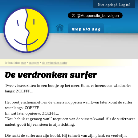
Niet ingelogd. Log in?
mop v/d dag
Je bent hier:
start
•
moppen
•
de verdronken surfer
De verdronken surfer
Twee vissers zitten in een bootje op het meer. Komt er ineens een windsurfer
langs: ZOEFFF...
Het bootje schommelt, en de vissers mopperen wat. Even later komt de surfer
weer langs: ZOEFFF...
En wat later opnieuw: ZOEFFF...
"Nou heb ik er genoeg van!" roept een van de vissers kwaad. Als de surfer weer
nadert, gooit hij een steen in zijn richting.
Die raakt de surfer aan zijn hoofd. Hij tuimelt van zijn plank en verdwijnt