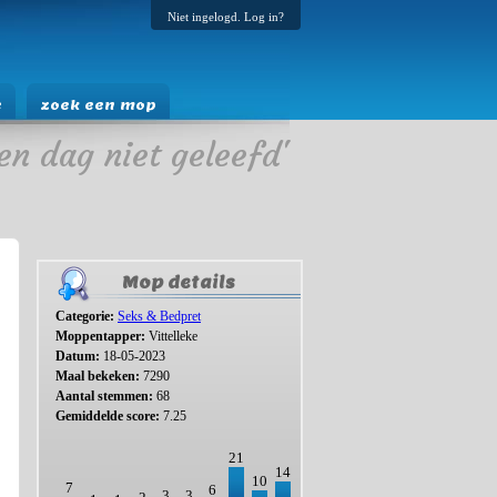
Niet ingelogd. Log in?
e
zoek een mop
en dag niet geleefd'
Mop details
Categorie:
Seks & Bedpret
Moppentapper:
Vittelleke
Datum:
18-05-2023
Maal bekeken:
7290
Aantal stemmen:
68
Gemiddelde score:
7.25
21
14
10
7
6
3
3