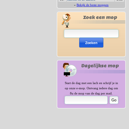
»
Bekijk de beste moppen
Zoek een mop
Zoeken
Dagelijkse mop
Start de dag met een lach en schrijf je in
op onze e-mop. Ontvang iedere dag om
8u de mop van de dag per mail.