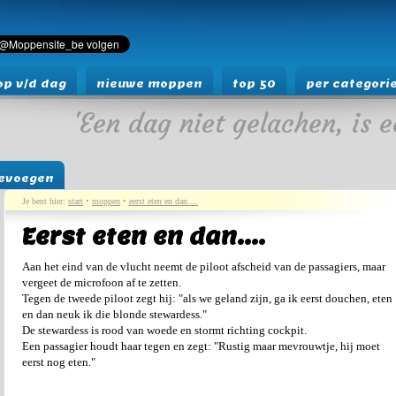
p v/d dag
nieuwe moppen
top 50
per categori
'Een dag niet gelachen, is e
evoegen
Je bent hier:
start
•
moppen
•
eerst eten en dan....
Eerst eten en dan....
Aan het eind van de vlucht neemt de piloot afscheid van de passagiers, maar
vergeet de microfoon af te zetten.
Tegen de tweede piloot zegt hij: "als we geland zijn, ga ik eerst douchen, eten
en dan neuk ik die blonde stewardess."
De stewardess is rood van woede en stormt richting cockpit.
Een passagier houdt haar tegen en zegt: "Rustig maar mevrouwtje, hij moet
eerst nog eten."