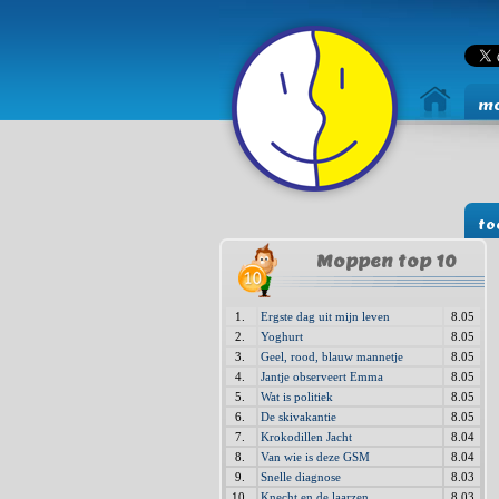
mo
to
Moppen top 10
1.
Ergste dag uit mijn leven
8.05
2.
Yoghurt
8.05
3.
Geel, rood, blauw mannetje
8.05
4.
Jantje observeert Emma
8.05
5.
Wat is politiek
8.05
6.
De skivakantie
8.05
7.
Krokodillen Jacht
8.04
8.
Van wie is deze GSM
8.04
9.
Snelle diagnose
8.03
10.
Knecht en de laarzen
8.03