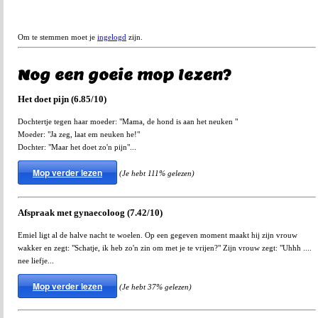
Om te stemmen moet je
ingelogd
zijn.
Nog een goeie mop lezen?
Het doet pijn (6.85/10)
Dochtertje tegen haar moeder: "Mama, de hond is aan het neuken "
Moeder: "Ja zeg, laat em neuken he!"
Dochter: "Maar het doet zo'n pijn"...
Mop verder lezen
(Je hebt 111% gelezen)
Afspraak met gynaecoloog (7.42/10)
Emiel ligt al de halve nacht te woelen. Op een gegeven moment maakt hij zijn vrouw
wakker en zegt: "Schatje, ik heb zo'n zin om met je te vrijen?" Zijn vrouw zegt: "Uhhh ....
nee liefje...
Mop verder lezen
(Je hebt 37% gelezen)