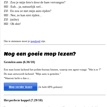
ZIJ : Zou je mijn foto's door de hare vervangen?
HIJ : Euh... ja, natuurlijk wel...
ZIJ : En zou ze met mijn auto rijden?
HIJ : Nee, ze kan niet rijden...
ZIJ : (stilte)
HIJ : Oh shit!
Om te stemmen moet je
ingelogd
zijn.
Nog een goeie mop lezen?
Gestolen auto (6.36/10)
Een man komt lachend het politie-bureau binnen, waarop een agent vraagt: "Wat is er ?"
De man antwoordt lachend: "Mijn auto is gestolen."
"Waarom lacht u dan z...
Mop verder lezen
(Je hebt 68% gelezen)
Het perfecte koppel (7.29/10)