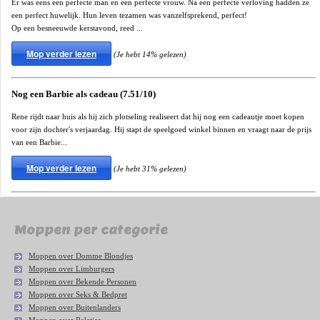
Er was eens een perfecte man en een perfecte vrouw. Na een perfecte verloving hadden ze
een perfect huwelijk. Hun leven tezamen was vanzelfsprekend, perfect!
Op een besneeuwde kerstavond, reed ...
Mop verder lezen
(Je hebt 14% gelezen)
Nog een Barbie als cadeau (7.51/10)
Rene rijdt naar huis als hij zich plotseling realiseert dat hij nog een cadeautje moet kopen
voor zijn dochter's verjaardag. Hij stapt de speelgoed winkel binnen en vraagt naar de prijs
van een Barbie...
Mop verder lezen
(Je hebt 31% gelezen)
Moppen per categorie
Moppen over Domme Blondjes
Moppen over Limburgers
Moppen over Bekende Personen
Moppen over Seks & Bedpret
Moppen over Buitenlanders