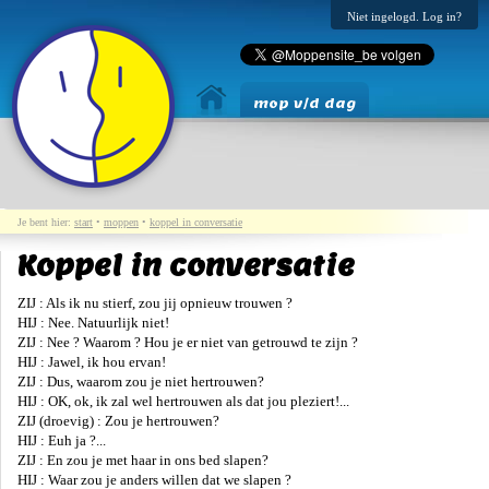
Niet ingelogd. Log in?
mop v/d dag
Je bent hier:
start
•
moppen
•
koppel in conversatie
Koppel in conversatie
ZIJ : Als ik nu stierf, zou jij opnieuw trouwen ?
HIJ : Nee. Natuurlijk niet!
ZIJ : Nee ? Waarom ? Hou je er niet van getrouwd te zijn ?
HIJ : Jawel, ik hou ervan!
ZIJ : Dus, waarom zou je niet hertrouwen?
HIJ : OK, ok, ik zal wel hertrouwen als dat jou pleziert!...
ZIJ (droevig) : Zou je hertrouwen?
HIJ : Euh ja ?...
ZIJ : En zou je met haar in ons bed slapen?
HIJ : Waar zou je anders willen dat we slapen ?