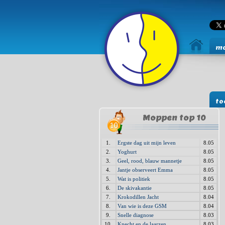
mo
to
Moppen top 10
1.
Ergste dag uit mijn leven
8.05
2.
Yoghurt
8.05
3.
Geel, rood, blauw mannetje
8.05
4.
Jantje observeert Emma
8.05
5.
Wat is politiek
8.05
6.
De skivakantie
8.05
7.
Krokodillen Jacht
8.04
8.
Van wie is deze GSM
8.04
9.
Snelle diagnose
8.03
10.
Knecht en de laarzen
8.03