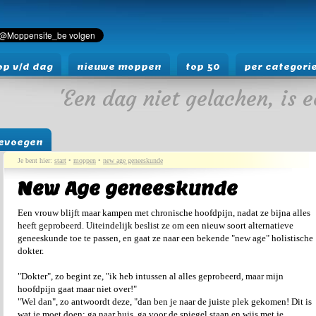
p v/d dag
nieuwe moppen
top 50
per categori
'Een dag niet gelachen, is e
evoegen
Je bent hier:
start
•
moppen
•
new age geneeskunde
New Age geneeskunde
Een vrouw blijft maar kampen met chronische hoofdpijn, nadat ze bijna alles
heeft geprobeerd. Uiteindelijk beslist ze om een nieuw soort alternatieve
geneeskunde toe te passen, en gaat ze naar een bekende "new age" holistische
dokter.
"Dokter", zo begint ze, "ik heb intussen al alles geprobeerd, maar mijn
hoofdpijn gaat maar niet over!"
"Wel dan", zo antwoordt deze, "dan ben je naar de juiste plek gekomen! Dit is
wat je moet doen: ga naar huis, ga voor de spiegel staan en wijs met je