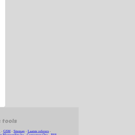
 tools
n
-
GSM
-
Sitemap
-
Laatste referers
-
r MoppenSite.be
-
Contacteer Ons
-
RSS