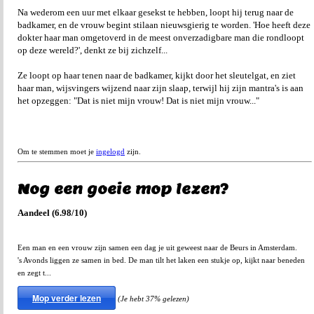
Na wederom een uur met elkaar gesekst te hebben, loopt hij terug naar de
badkamer, en de vrouw begint stilaan nieuwsgierig te worden. 'Hoe heeft deze
dokter haar man omgetoverd in de meest onverzadigbare man die rondloopt
op deze wereld?', denkt ze bij zichzelf...
Ze loopt op haar tenen naar de badkamer, kijkt door het sleutelgat, en ziet
haar man, wijsvingers wijzend naar zijn slaap, terwijl hij zijn mantra's is aan
het opzeggen: "Dat is niet mijn vrouw! Dat is niet mijn vrouw..."
Om te stemmen moet je
ingelogd
zijn.
Nog een goeie mop lezen?
Aandeel (6.98/10)
Een man en een vrouw zijn samen een dag je uit geweest naar de Beurs in Amsterdam.
's Avonds liggen ze samen in bed. De man tilt het laken een stukje op, kijkt naar beneden
en zegt t...
Mop verder lezen
(Je hebt 37% gelezen)