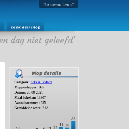
Niet ingelogd. Log in?
e
zoek een mop
en dag niet geleefd'
Mop details
Categorie:
Seks & Bedpret
Moppentapper:
Bdv
Datum:
26-08-2021
Maal bekeken:
13307
Aantal stemmen:
235
Gemiddelde score:
7.86
83
41
38
23
14
13
10