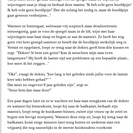
wijsvingers naar je slaap en herhaal deze mantra: 'Ik heb echt geen hoofdpijn!
Ik heb echt geen hoofdpijn!' Doe dit zolang het nodig is, maar de hoofdpijn
gaat gewoon verdwijnen..."
Wanneer ze buitengaat, weliswaar vrij sceptisch maar desalniettemin
nieuwsgierig, gaat ze voor de spiegel staan in de lift, wijst met haar
wijsvingers naar haar slaap en begint ze aan de mantra's. Ze heeft het nog
geen vier keer gezegd wanneer ze beseft dat de hoofdpijn werkelijk weg is.
Verrast en opgelaten, loopt ze terug naar de dokter, geeft hem drie kussen en
zegt: "Dokter! Je bent een genie! Kan ik misschien mijn man even
langssturen? Hij heeft de laatste tijd wat problemen op een bepaalde plaats...
hoe moet ik het zeggen..."
"Oké", vraagt de dokter, "hoe lang is het geleden sinds jullie voor de laatste
keer seks hebben gehad?" "
Dat moet nu ongeveer 8 jaar geleden zijn", zegt ze.
"Stuur hem dan maar door!"
Een paar dagen later zit ze te wachten tot haar man terugkomt van de dokter
en wanneer hij binnenkomt, loopt hij naar de badkamer, herhaalt zijn
mantra's, loopt terug de huiskamer binnen, zwiert zijn vrouw op de zetel en
begint een hevige stoeipartij. Wanneer deze erop zit, loopt hij terug naar de
badkamer, komt enige minuten later terug buiten en wederom start een
vrijpartij die nog nauwelijks in de meeste huishoudens voorkomt.