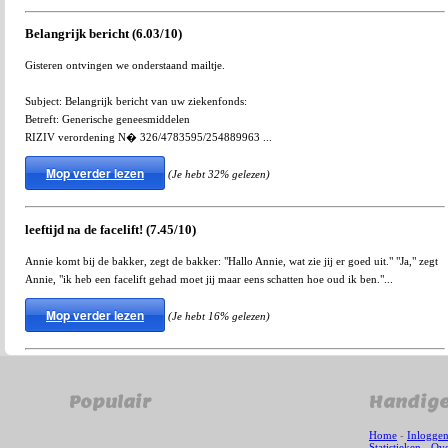
Belangrijk bericht (6.03/10)
Gisteren ontvingen we onderstaand mailtje.
Subject: Belangrijk bericht van uw ziekenfonds:
Betreft: Generische geneesmiddelen
RIZIV verordening N� 326/4783595/254889963 ...
Mop verder lezen
(Je hebt 32% gelezen)
leeftijd na de facelift! (7.45/10)
Annie komt bij de bakker, zegt de bakker: "Hallo Annie, wat zie jij er goed uit." "Ja," zegt
Annie, "ik heb een facelift gehad moet jij maar eens schatten hoe oud ik ben."...
Mop verder lezen
(Je hebt 16% gelezen)
Populair
Handige
Home
-
Inlogge
Statistieken
-
Ove