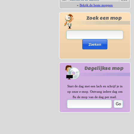
»
Bekijk de beste moppen
Zoek een mop
Zoeken
Dagelijkse mop
Start de dag met een lach en schrijf je in
op onze e-mop. Ontvang iedere dag om
8u de mop van de dag per mail.