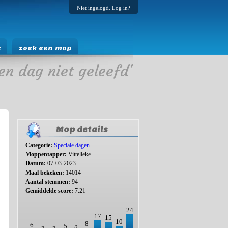
Niet ingelogd. Log in?
e
zoek een mop
en dag niet geleefd'
Mop details
Categorie:
Speciale dagen
Moppentapper:
Vittelleke
Datum:
07-03-2023
Maal bekeken:
14014
Aantal stemmen:
94
Gemiddelde score:
7.21
24
17
15
10
8
6
5
5