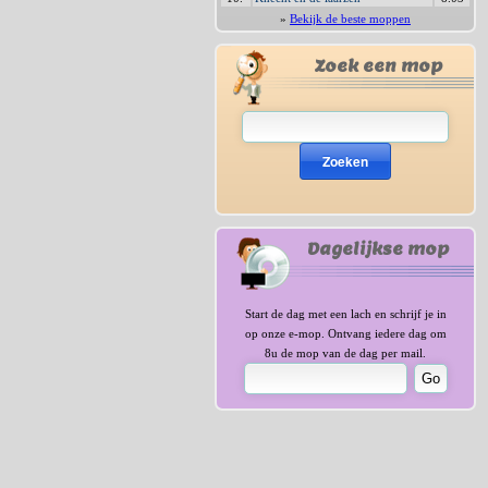
»
Bekijk de beste moppen
Zoek een mop
Zoeken
Dagelijkse mop
Start de dag met een lach en schrijf je in
op onze e-mop. Ontvang iedere dag om
8u de mop van de dag per mail.