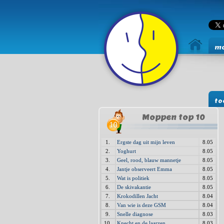
mo
to
Moppen top 10
1.
Ergste dag uit mijn leven
8.05
2.
Yoghurt
8.05
3.
Geel, rood, blauw mannetje
8.05
4.
Jantje observeert Emma
8.05
5.
Wat is politiek
8.05
6.
De skivakantie
8.05
7.
Krokodillen Jacht
8.04
8.
Van wie is deze GSM
8.04
9.
Snelle diagnose
8.03
10.
Knecht en de laarzen
8.03