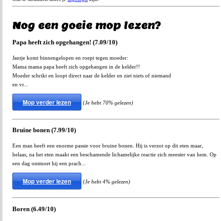
Nog een goeie mop lezen?
Papa heeft zich opgehangen! (7.09/10)
Jantje komt binnengelopen en roept tegen moeder:
Mama mama papa heeft zich opgehangen in de kelder!!
Moeder schrikt en loopt direct naar de kelder en ziet niets of niemand
en vr...
Mop verder lezen
(Je hebt 70% gelezen)
Bruine bonen (7.99/10)
Een man heeft een enorme passie voor bruine bonen. Hij is verzot op dit eten maar,
helaas, na het eten maakt een beschamende lichamelijke reactie zich meester van hem. Op
een dag ontmoet hij een prach...
Mop verder lezen
(Je hebt 4% gelezen)
Boren (6.49/10)