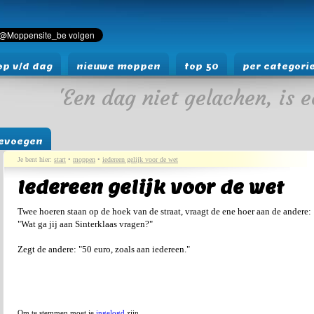
p v/d dag
nieuwe moppen
top 50
per categori
'Een dag niet gelachen, is e
evoegen
Je bent hier:
start
•
moppen
•
iedereen gelijk voor de wet
Iedereen gelijk voor de wet
Twee hoeren staan op de hoek van de straat, vraagt de ene hoer aan de andere:
"Wat ga jij aan Sinterklaas vragen?"
Zegt de andere: "50 euro, zoals aan iedereen."
Om te stemmen moet je
ingelogd
zijn.