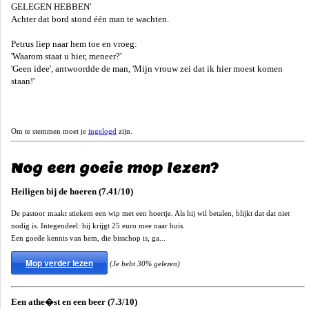
GELEGEN HEBBEN'
Achter dat bord stond één man te wachten.
Petrus liep naar hem toe en vroeg:
'Waarom staat u hier, meneer?'
'Geen idee', antwoordde de man, 'Mijn vrouw zei dat ik hier moest komen
staan!'
Om te stemmen moet je
ingelogd
zijn.
Nog een goeie mop lezen?
Heiligen bij de hoeren (7.41/10)
De pastoor maakt stiekem een wip met een hoertje. Als hij wil betalen, blijkt dat dat niet
nodig is. Integendeel: hij krijgt 25 euro mee naar huis.
Een goede kennis van hem, die bisschop is, ga...
Mop verder lezen
(Je hebt 30% gelezen)
Een athe�st en een beer (7.3/10)