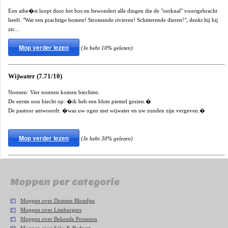
Een athe�st loopt door het bos en bewondert alle dingen die de "oerknal" voortgebracht
heeft. "Wat een prachtige bomen! Stromende rivieren! Schitterende dieren!", denkt hij bij
zic...
Mop verder lezen
(Je hebt 10% gelezen)
Wijwater (7.71/10)
Nonnen: Vier nonnen komen biechten.
De eerste non biecht op: �ik heb een blote piemel gezien.�
De pastoor antwoordt: �was uw ogen met wijwater en uw zonden zijn vergeven.�
Mop verder lezen
(Je hebt 30% gelezen)
Moppen per categorie
Moppen over Domme Blondjes
Moppen over Limburgers
Moppen over Bekende Personen