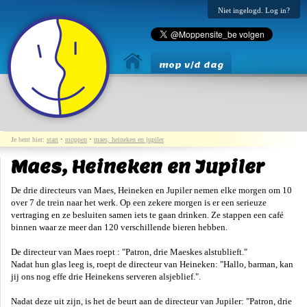
Niet ingelogd. Log in?
mop v/d dag
Je bent hier:
start
•
moppen
•
maes, heineken en jupiler
Maes, Heineken en Jupiler
De drie directeurs van Maes, Heineken en Jupiler nemen elke morgen om 10
over 7 de trein naar het werk. Op een zekere morgen is er een serieuze
vertraging en ze besluiten samen iets te gaan drinken. Ze stappen een café
binnen waar ze meer dan 120 verschillende bieren hebben.
De directeur van Maes roept : "Patron, drie Maeskes alstublieft."
Nadat hun glas leeg is, roept de directeur van Heineken: "Hallo, barman, kan
jij ons nog effe drie Heinekens serveren alsjeblief.".
Nadat deze uit zijn, is het de beurt aan de directeur van Jupiler: "Patron, drie