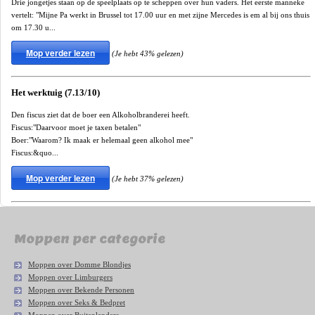
Drie jongetjes staan op de speelplaats op te scheppen over hun vaders. Het eerste manneke
vertelt: "Mijne Pa werkt in Brussel tot 17.00 uur en met zijne Mercedes is em al bij ons thuis
om 17.30 u...
Mop verder lezen
(Je hebt 43% gelezen)
Het werktuig (7.13/10)
Den fiscus ziet dat de boer een Alkoholbranderei heeft.
Fiscus:"Daarvoor moet je taxen betalen"
Boer:"Waarom? Ik maak er helemaal geen alkohol mee"
Fiscus:&quo...
Mop verder lezen
(Je hebt 37% gelezen)
Moppen per categorie
Moppen over Domme Blondjes
Moppen over Limburgers
Moppen over Bekende Personen
Moppen over Seks & Bedpret