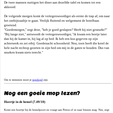
De twee mannen nuttigen het diner aan dezelfde tafel en komen tot een
akkoord.
De volgende morgen komt de vertegenwoordiger als eerste de trap af, om naar
het ontbijtzaaltje te gaan. Vrolijk fluitend en welgemutst de hotelbaas
groetend.
"Goedemorgen," zegt deze, "heb je goed geslapen? Heeft hij niet gesnurkt?"
"Bij lange niet," antwoordt de vertegenwoordiger, "ik kwam een beetje later
dan hij de kamer in, hij lag al op bed. Ik heb een kus gegeven op zijn
achterwerk en zei erbij: Goedenacht schoonheid. Nou, toen heeft die kerel de
hele nacht rechtop gezeten in zijn bed om mij in de gaten te houden. Dus van
snurken kwam niets terecht."
Om te stemmen moet je
ingelogd
zijn.
Nog een goeie mop lezen?
Hoertje in de hemel (7.49/10)
Komt een hoertje bij de hemelpoort en vraagt aan Petrus of ze naar binnen mag. Nee, zegt