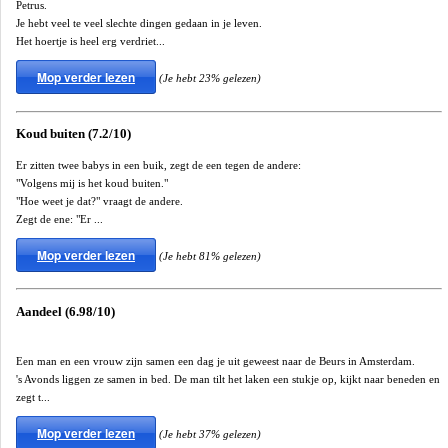
Petrus.
Je hebt veel te veel slechte dingen gedaan in je leven.
Het hoertje is heel erg verdriet...
Mop verder lezen
(Je hebt 23% gelezen)
Koud buiten (7.2/10)
Er zitten twee babys in een buik, zegt de een tegen de andere:
"Volgens mij is het koud buiten."
"Hoe weet je dat?" vraagt de andere.
Zegt de ene: "Er ...
Mop verder lezen
(Je hebt 81% gelezen)
Aandeel (6.98/10)
Een man en een vrouw zijn samen een dag je uit geweest naar de Beurs in Amsterdam.
's Avonds liggen ze samen in bed. De man tilt het laken een stukje op, kijkt naar beneden en
zegt t...
Mop verder lezen
(Je hebt 37% gelezen)