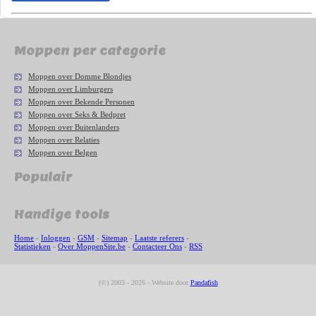
Moppen per categorie
Moppen over Domme Blondjes
Moppen over Limburgers
Moppen over Bekende Personen
Moppen over Seks & Bedpret
Moppen over Buitenlanders
Moppen over Relaties
Moppen over Belgen
Populair
Handige tools
Home
-
Inloggen
-
GSM
-
Sitemap
-
Laatste referers
-
Statistieken
-
Over MoppenSite.be
-
Contacteer Ons
-
RSS
(©) 2003 - 2026 - Website door
Pandafish