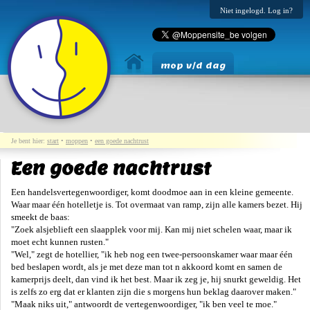
Niet ingelogd. Log in?
mop v/d dag
Je bent hier:
start
•
moppen
•
een goede nachtrust
Een goede nachtrust
Een handelsvertegenwoordiger, komt doodmoe aan in een kleine gemeente.
Waar maar één hotelletje is. Tot overmaat van ramp, zijn alle kamers bezet. Hij
smeekt de baas:
"Zoek alsjeblieft een slaapplek voor mij. Kan mij niet schelen waar, maar ik
moet echt kunnen rusten."
"Wel," zegt de hotellier, "ik heb nog een twee-persoonskamer waar maar één
bed beslapen wordt, als je met deze man tot n akkoord komt en samen de
kamerprijs deelt, dan vind ik het best. Maar ik zeg je, hij snurkt geweldig. Het
is zelfs zo erg dat er klanten zijn die s morgens hun beklag daarover maken."
"Maak niks uit," antwoordt de vertegenwoordiger, "ik ben veel te moe."