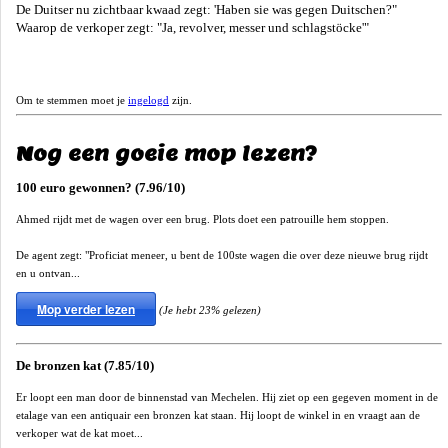
De Duitser nu zichtbaar kwaad zegt: 'Haben sie was gegen Duitschen?"
Waarop de verkoper zegt: "Ja, revolver, messer und schlagstöcke'"
Om te stemmen moet je
ingelogd
zijn.
Nog een goeie mop lezen?
100 euro gewonnen? (7.96/10)
Ahmed rijdt met de wagen over een brug. Plots doet een patrouille hem stoppen.
De agent zegt: "Proficiat meneer, u bent de 100ste wagen die over deze nieuwe brug rijdt
en u ontvan...
Mop verder lezen
(Je hebt 23% gelezen)
De bronzen kat (7.85/10)
Er loopt een man door de binnenstad van Mechelen. Hij ziet op een gegeven moment in de
etalage van een antiquair een bronzen kat staan. Hij loopt de winkel in en vraagt aan de
verkoper wat de kat moet...