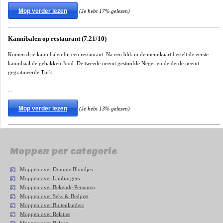
Mop verder lezen
(Je hebt 17% gelezen)
Kannibalen op restaurant (7.21/10)
Komen drie kannibalen bij een restaurant. Na een blik in de menukaart bestelt de eerste
kannibaal de gebakken Jood. De tweede neemt gestoofde Neger en de derde neemt
gegratineerde Turk.
...
Mop verder lezen
(Je hebt 13% gelezen)
Moppen per categorie
Moppen over Domme Blondjes
Moppen over Limburgers
Moppen over Bekende Personen
Moppen over Seks & Bedpret
Moppen over Buitenlanders
Moppen over Relaties