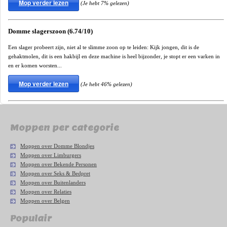
Mop verder lezen
(Je hebt 7% gelezen)
Domme slagerszoon (6.74/10)
Een slager probeert zijn, niet al te slimme zoon op te leiden: Kijk jongen, dit is de
gehaktmolen, dit is een hakbijl en deze machine is heel bijzonder, je stopt er een varken in
en er komen worsten...
Mop verder lezen
(Je hebt 46% gelezen)
Moppen per categorie
Moppen over Domme Blondjes
Moppen over Limburgers
Moppen over Bekende Personen
Moppen over Seks & Bedpret
Moppen over Buitenlanders
Moppen over Relaties
Moppen over Belgen
Populair