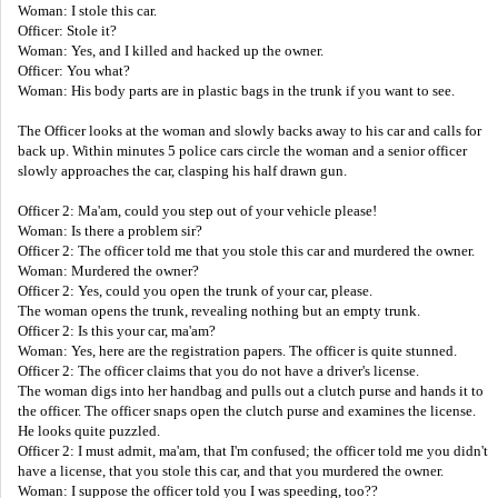
Woman: I stole this car.
Officer: Stole it?
Woman: Yes, and I killed and hacked up the owner.
Officer: You what?
Woman: His body parts are in plastic bags in the trunk if you want to see.
The Officer looks at the woman and slowly backs away to his car and calls for
back up. Within minutes 5 police cars circle the woman and a senior officer
slowly approaches the car, clasping his half drawn gun.
Officer 2: Ma'am, could you step out of your vehicle please!
Woman: Is there a problem sir?
Officer 2: The officer told me that you stole this car and murdered the owner.
Woman: Murdered the owner?
Officer 2: Yes, could you open the trunk of your car, please.
The woman opens the trunk, revealing nothing but an empty trunk.
Officer 2: Is this your car, ma'am?
Woman: Yes, here are the registration papers. The officer is quite stunned.
Officer 2: The officer claims that you do not have a driver's license.
The woman digs into her handbag and pulls out a clutch purse and hands it to
the officer. The officer snaps open the clutch purse and examines the license.
He looks quite puzzled.
Officer 2: I must admit, ma'am, that I'm confused; the officer told me you didn't
have a license, that you stole this car, and that you murdered the owner.
Woman: I suppose the officer told you I was speeding, too??