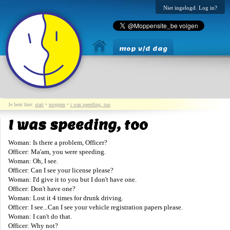
Niet ingelogd. Log in?
mop v/d dag
Je bent hier:
start
•
moppen
•
i was speeding, too
I was speeding, too
Woman: Is there a problem, Officer?
Officer: Ma'am, you were speeding.
Woman: Oh, I see.
Officer: Can I see your license please?
Woman: I'd give it to you but I don't have one.
Officer: Don't have one?
Woman: Lost it 4 times for drunk driving.
Officer: I see...Can I see your vehicle registration papers please.
Woman: I can't do that.
Officer: Why not?