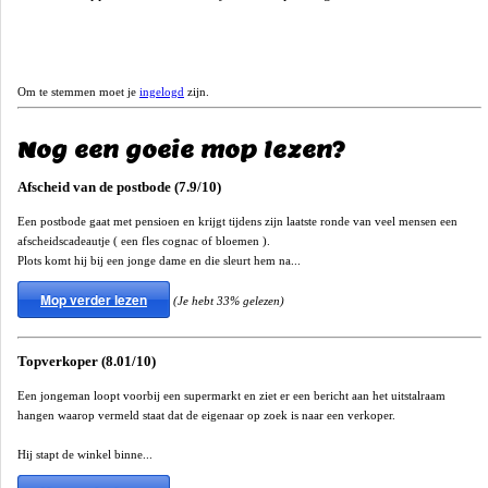
Om te stemmen moet je
ingelogd
zijn.
Nog een goeie mop lezen?
Afscheid van de postbode (7.9/10)
Een postbode gaat met pensioen en krijgt tijdens zijn laatste ronde van veel mensen een
afscheidscadeautje ( een fles cognac of bloemen ).
Plots komt hij bij een jonge dame en die sleurt hem na...
Mop verder lezen
(Je hebt 33% gelezen)
Topverkoper (8.01/10)
Een jongeman loopt voorbij een supermarkt en ziet er een bericht aan het uitstalraam
hangen waarop vermeld staat dat de eigenaar op zoek is naar een verkoper.
Hij stapt de winkel binne...