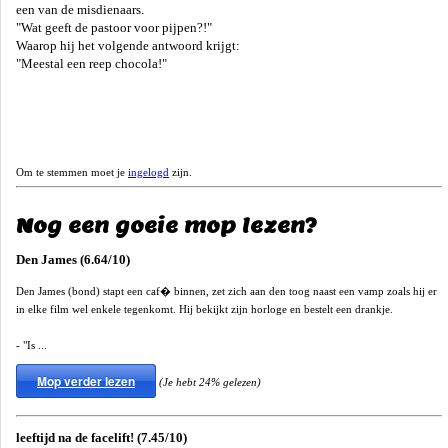
een van de misdienaars.
"Wat geeft de pastoor voor pijpen?!"
Waarop hij het volgende antwoord krijgt:
"Meestal een reep chocola!"
Om te stemmen moet je
ingelogd
zijn.
Nog een goeie mop lezen?
Den James (6.64/10)
Den James (bond) stapt een caf� binnen, zet zich aan den toog naast een vamp zoals hij er
in elke film wel enkele tegenkomt. Hij bekijkt zijn horloge en bestelt een drankje.
- "Is ...
Mop verder lezen
(Je hebt 24% gelezen)
leeftijd na de facelift! (7.45/10)