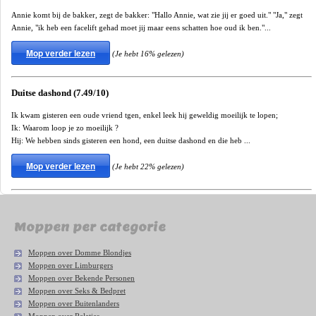
Annie komt bij de bakker, zegt de bakker: "Hallo Annie, wat zie jij er goed uit." "Ja," zegt
Annie, "ik heb een facelift gehad moet jij maar eens schatten hoe oud ik ben."...
Mop verder lezen
(Je hebt 16% gelezen)
Duitse dashond (7.49/10)
Ik kwam gisteren een oude vriend tgen, enkel leek hij geweldig moeilijk te lopen;
Ik: Waarom loop je zo moeilijk ?
Hij: We hebben sinds gisteren een hond, een duitse dashond en die heb ...
Mop verder lezen
(Je hebt 22% gelezen)
Moppen per categorie
Moppen over Domme Blondjes
Moppen over Limburgers
Moppen over Bekende Personen
Moppen over Seks & Bedpret
Moppen over Buitenlanders