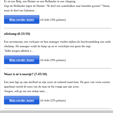
Er zit een Belg, een Duister en een Hollander in een vliegtuig.
Zegt de Hollander tegen de Duister: "Ik durf een waterballon naar beneden gooien" "Amai,
maar ik durf een baksteen...
Mop verder lezen
(Je hebt 16% gelezen)
olielamp (6.33/10)
Een secretaresse, een verkoper en hun manager vinden tijdens de lunchwandeling een oude
olielamp. De manager wrijft de lamp op en er verschijnt een geest die zegt:
"Jullie mogen alledrie e...
Mop verder lezen
(Je hebt 29% gelezen)
Waar is m'n taartje? (7.45/10)
Een man ligt op zijn sterfbed en zijn zoon zit wakend naast hem. De geur van verse warme
appeltaart streelt de neus van de man en hij vraagt aan zijn zoon:
'Jongen, wilt ge me een stukje taart ...
Mop verder lezen
(Je hebt 52% gelezen)